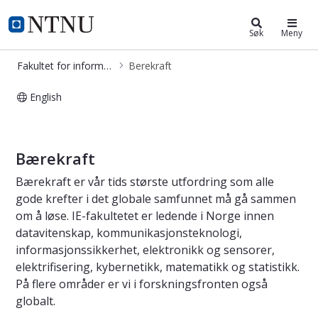
Fakultet for informasjonsteknologi
NTNU Hjemmeside
Søk
Meny
Fakultet for informasjonsteknologi og elektroteknikk
Berekraft
English
Bærekraft ved IE fakultetet
Bærekraft
Bærekraft er vår tids største utfordring som alle
gode krefter i det globale samfunnet må gå sammen
om å løse. IE-fakultetet er ledende i Norge innen
datavitenskap, kommunikasjonsteknologi,
informasjonssikkerhet, elektronikk og sensorer,
elektrifisering, kybernetikk, matematikk og statistikk.
På flere områder er vi i forskningsfronten også
globalt.