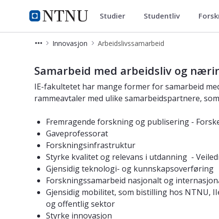
Studier
Studentliv
Forsk
Fakultet for informasjonstekno
NTNU Hjemmeside
Innovasjon
Arbeidslivssamarbeid
Arbeidslivssamarbeid
Samarbeid med arbeidsliv og nærin
IE-fakultetet har mange former for samarbeid med 
rammeavtaler med ulike samarbeidspartnere, som g
Fremragende forskning og publisering - Forsk
Gaveprofessorat
Forskningsinfrastruktur
Styrke kvalitet og relevans i utdanning - Veil
Gjensidig teknologi- og kunnskapsoverføring
Forskningssamarbeid nasjonalt og internasjon
Gjensidig mobilitet, som bistilling hos NTNU, II
og offentlig sektor
Styrke innovasjon