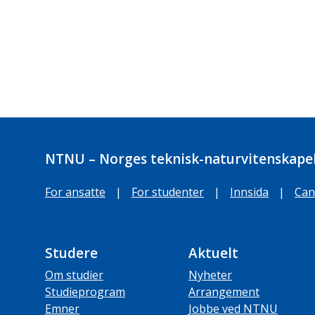
NTNU – Norges teknisk-naturvitenskapel
For ansatte
|
For studenter
|
Innsida
|
Can
Studere
Aktuelt
Om studier
Nyheter
Studieprogram
Arrangement
Emner
Jobbe ved NTNU