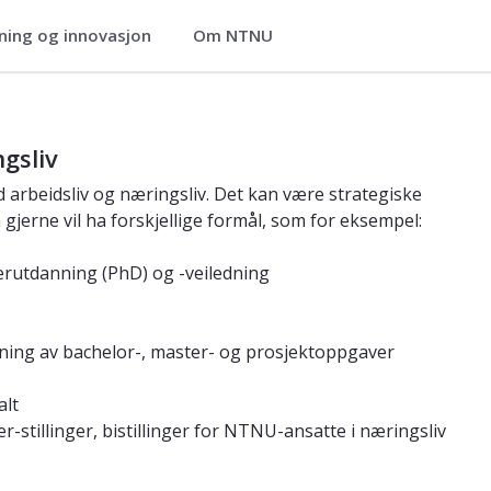
ning og innovasjon
Om NTNU
logi og elektroteknikk
gsliv
arbeidsliv og næringsliv. Det kan være strategiske
jerne vil ha forskjellige formål, som for eksempel:
erutdanning (PhD) og -veiledning
edning av bachelor-, master- og prosjektoppgaver
alt
er-stillinger, bistillinger for NTNU-ansatte i næringsliv