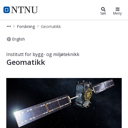
Institutt for bygg- og miljøteknikk
NTNU Hjemmeside
Søk
Meny
Forskning
Geomatikk
English
IBM - Geomatikk
Institutt for bygg- og miljøteknikk
Geomatikk