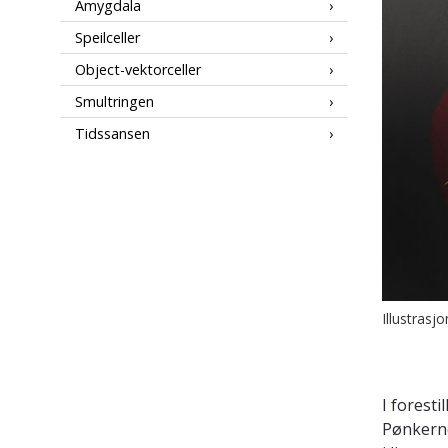
Amygdala
Speilceller
Object-vektorceller
Smultringen
Tidssansen
Illustrasj
I forest
Pønkerne