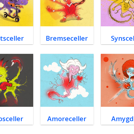
tsceller
Bremseceller
Synscel
osceller
Amoreceller
Amygd