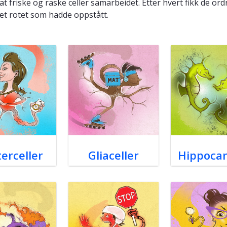
t friske og raske celler samarbeidet. Etter hvert fikk de ord
et rotet som hadde oppstått.
terceller
Gliaceller
Hippoca