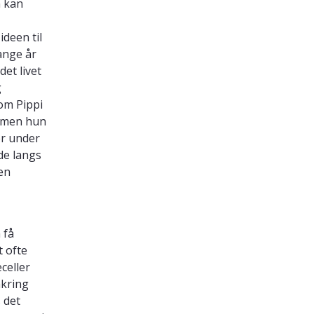
m kan
ideen til
ange år
et livet
g
som Pippi
, men hun
er under
de langs
en
 få
t ofte
celler
mkring
 det