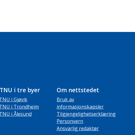
TNU i tre byer
Om nettstedet
TNU i Gjøvik
Bruk av
TNU i Trondheim
informasjonskapsler
TNU i Ålesund
Tilgjengelighetserklæring
Personvern
Ansvarlig redaktør