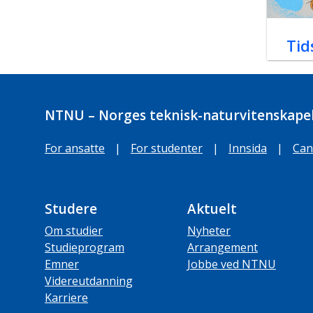
Tid
NTNU – Norges teknisk-naturvitenskapel
For ansatte
|
For studenter
|
Innsida
|
Can
Studere
Aktuelt
Om studier
Nyheter
Studieprogram
Arrangement
Emner
Jobbe ved NTNU
Videreutdanning
Karriere