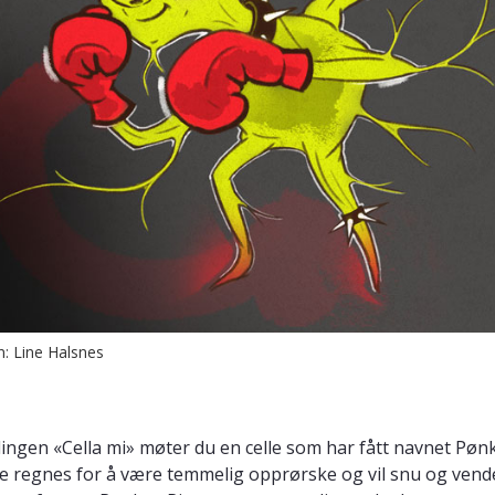
on: Line Halsnes
illingen «Cella mi» møter du en celle som har fått navnet Pønk
 regnes for å være temmelig opprørske og vil snu og vend