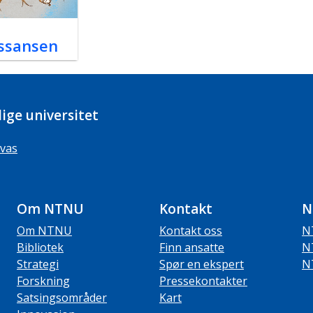
ssansen
ige universitet
vas
Om NTNU
Kontakt
N
Om NTNU
Kontakt oss
N
Bibliotek
Finn ansatte
N
Strategi
Spør en ekspert
N
Forskning
Pressekontakter
Satsingsområder
Kart