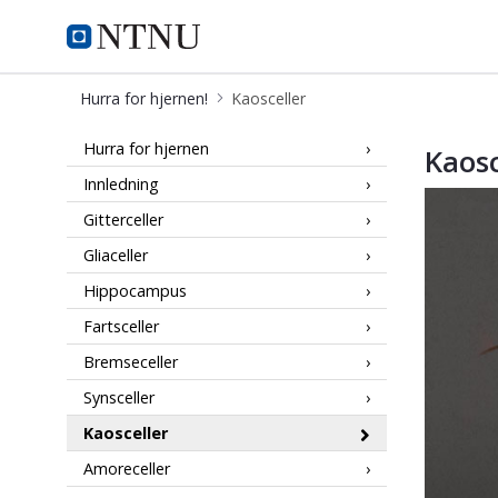
Hurra for hjernen!
Hurra for hjernen!
Kaosceller
Kaosceller
Hurra for hjernen
Kaosc
Innledning
Gitterceller
Gliaceller
Hippocampus
Fartsceller
Bremseceller
Synsceller
Kaosceller
Amoreceller