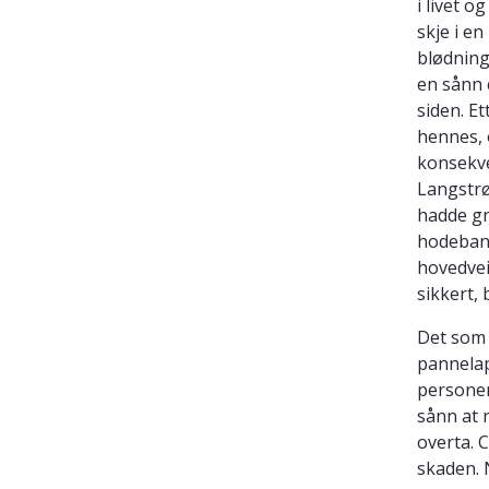
i livet 
skje i en
blødninge
en sånn 
siden. E
hennes, 
konsekve
Langstrø
hadde gr
hodeband
hovedvei
sikkert, 
Det som 
pannelapp
personen 
sånn at 
overta. 
skaden. 