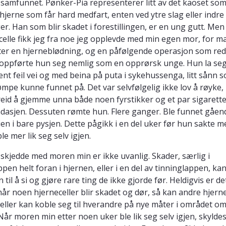
og samfunnet. Pønker-Pia representerer litt av det kaoset so
 hjerne som får hard medfart, enten ved ytre slag eller indre
r. Han som blir skadet i forestillingen, er en ung gutt. Men 
celle fikk jeg fra noe jeg opplevde med min egen mor, for m
tter en hjerneblødning, og en påfølgende operasjon som redd
oppførte hun seg nemlig som en opprørsk unge. Hun la se
nt feil vei og med beina på puta i sykehussenga, litt sånn 
mpe kunne funnet på. Det var selvfølgelig ikke lov å røyke
eid å gjemme unna både noen fyrstikker og et par sigarett
asjen. Dessuten rømte hun. Flere ganger. Ble funnet gåen
en i bare pysjen. Dette pågikk i en del uker før hun sakte m
ble mer lik seg selv igjen.
skjedde med moren min er ikke uvanlig. Skader, særlig i
en helt foran i hjernen, eller i en del av tinninglappen, kan
til å si og gjøre rare ting de ikke gjorde før. Heldigvis er de
når noen hjerneceller blir skadet og dør, så kan andre hjerne
Celler kan koble seg til hverandre på nye måter i området o
Når moren min etter noen uker ble lik seg selv igjen, skyldes