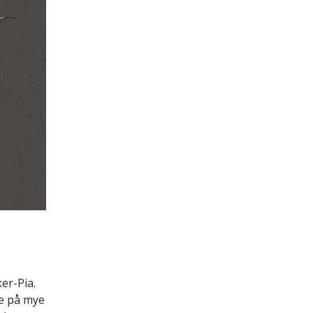
er-Pia.
e på mye