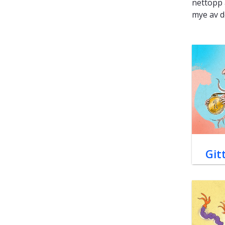
nettopp a
mye av d
Git