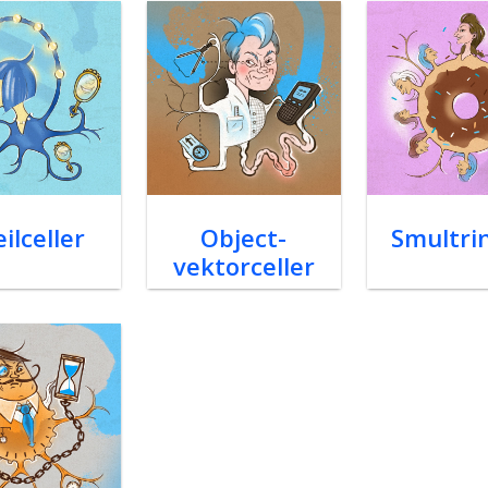
ilceller
Object-
Smultri
vektorceller