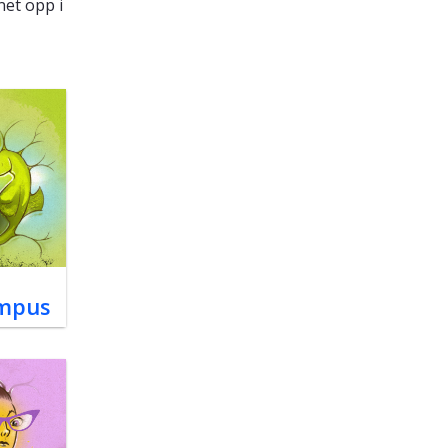
net opp i
mpus