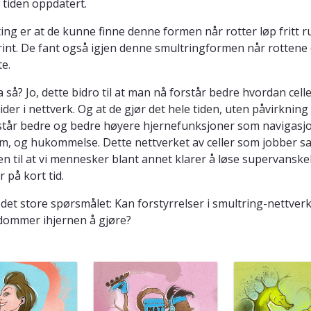
 tiden oppdatert.
ing er at de kunne finne denne formen når rotter løp fritt ru
yrint. De fant også igjen denne smultringformen når rotten
te.
a så? Jo, dette bidro til at man nå forstår bedre hvordan cell
der i nettverk. Og at de gjør det hele tiden, uten påvirkning
tår bedre og bedre høyere hjernefunksjoner som navigasjo
am, og hukommelse. Dette nettverket av celler som jobber 
en til at vi mennesker blant annet klarer å løse supervanske
 på kort tid.
 det store spørsmålet: Kan forstyrrelser i smultring-nettver
ommer ihjernen å gjøre?