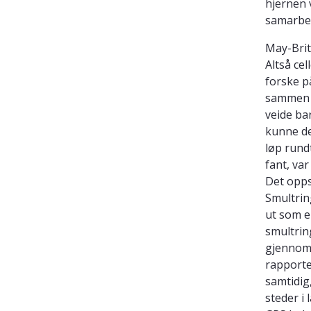
hjernen 
samarbei
May-Brit
Altså cel
forske p
sammen k
veide ba
kunne de
løp rundt
fant, var
Det opps
Smultring
ut som e
smultrin
gjennom 
rapporter
samtidig
steder i 