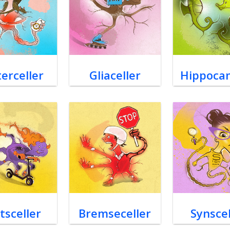
terceller
Gliaceller
Hippoca
tsceller
Bremseceller
Synscel