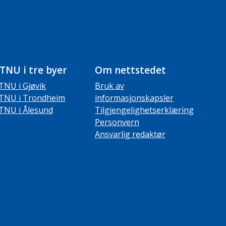
TNU i tre byer
Om nettstedet
TNU i Gjøvik
Bruk av
TNU i Trondheim
informasjonskapsler
TNU i Ålesund
Tilgjengelighetserklæring
Personvern
Ansvarlig redaktør