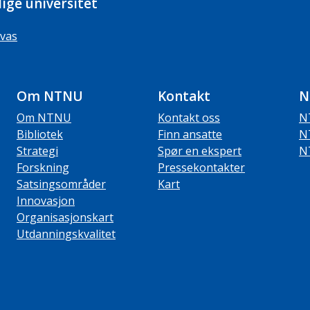
ige universitet
vas
Om NTNU
Kontakt
N
Om NTNU
Kontakt oss
N
Bibliotek
Finn ansatte
N
Strategi
Spør en ekspert
N
Forskning
Pressekontakter
Satsingsområder
Kart
Innovasjon
Organisasjonskart
Utdanningskvalitet
ube