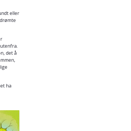
ndt eller
e drømte
er
 utenfra.
n, det å
sammen,
lige
ket ha