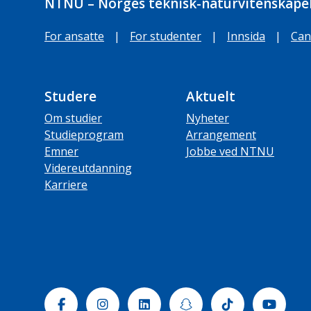
NTNU – Norges teknisk-naturvitenskapel
For ansatte
|
For studenter
|
Innsida
|
Can
Studere
Aktuelt
Om studier
Nyheter
Studieprogram
Arrangement
Emner
Jobbe ved NTNU
Videreutdanning
Karriere
Facebook
Instagram
Linkedin
Snapchat
Tiktok
Yout