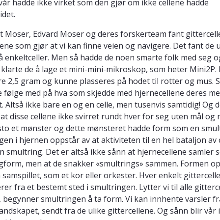
vår hadde ikke virket som den gjør om ikke cellene hadde
det.
t Moser, Edvard Moser og deres forskerteam fant gittercell
lene som gjør at vi kan finne veien og navigere. Det fant de 
å enkeltceller. Men så hadde de noen smarte folk med seg o
larte de å lage et mini-mini-mikroskop, som heter Mini2P.
re 2,5 gram og kunne plasseres på hodet til rotter og mus. 
 følge med på hva som skjedde med hjernecellene deres me
. Altså ikke bare en og en celle, men tusenvis samtidig! Og d
 at disse cellene ikke svirret rundt hver for seg uten mål og
to et mønster og dette mønsteret hadde form som en smult
en i hjernen oppstår av at aktiviteten til en hel bataljon av 
n smultring. Det er altså ikke sånn at hjernecellene samler s
gform, men at de snakker «smultrings» sammen. Formen op
samspillet, som et kor eller orkester. Hver enkelt gittercell
er fra et bestemt sted i smultringen. Lytter vi til alle gitterc
, begynner smultringen å ta form. Vi kan innhente varsler fra
landskapet, sendt fra de ulike gittercellene. Og sånn blir vår 