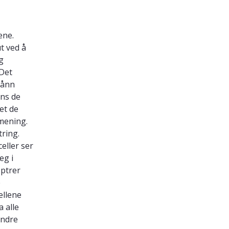
ene.
ut ved å
g
 Det
Sånn
ns de
et de
 mening.
ring.
celler ser
eg i
ptrer
e
ellene
 alle
indre