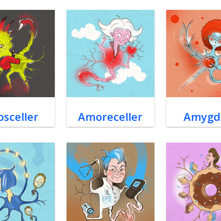
osceller
Amoreceller
Amygd