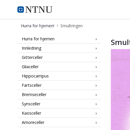
Hurra for hjernen!
Hurra for hjernen!
Smultringen
Smultringen
Hurra for hjernen
Smul
Innledning
Gitterceller
Gliaceller
Hippocampus
Fartsceller
Bremseceller
Synsceller
Kaosceller
Amoreceller