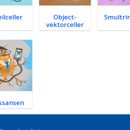
ilceller
Object-
Smultri
vektorceller
ssansen