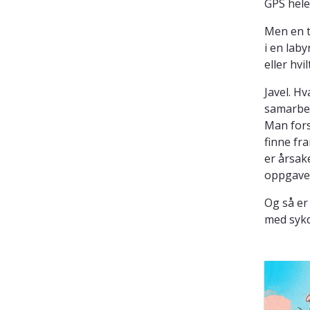
GPS hele
Men en t
i en lab
eller hvil
Javel. Hv
samarbei
Man fors
finne fr
er årsak
oppgaver
Og så er
med sykd