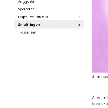
Amygdala
Speilceller
Object-vektorceller
Smultringen
Tidssansen
Illustrasj
At én cel
kunnskap