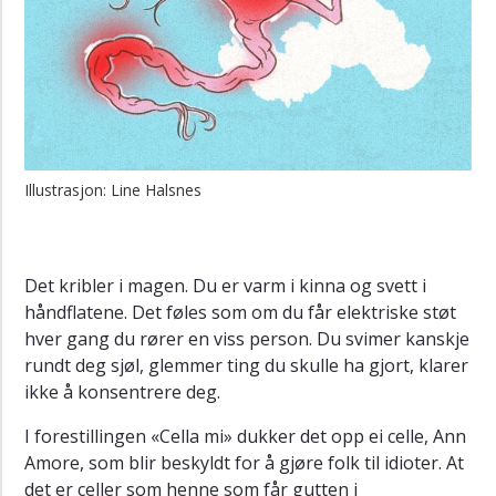
Speilceller
Object-
vektorceller
Smultringen
Tidssansen
Illustrasjon: Line Halsnes
Det kribler i magen. Du er varm i kinna og svett i
håndflatene. Det føles som om du får elektriske støt
hver gang du rører en viss person. Du svimer kanskje
rundt deg sjøl, glemmer ting du skulle ha gjort, klarer
ikke å konsentrere deg.
I forestillingen «Cella mi» dukker det opp ei celle, Ann
Amore, som blir beskyldt for å gjøre folk til idioter. At
det er celler som henne som får gutten i