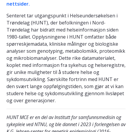
nettsider.
Senteret tar utgangspunkt i Helseundersøkelsen i
Trøndelag (HUNT), der befolkningen i Nord-
Trøndelag har bidratt med helseinformasjon siden
1980-tallet. Opplysningene i HUNT omfatter både
spørreskjemadata, kliniske målinger og biologiske
analyser som genotyping, metabolomikk, proteomikk
og mikrobiomanalyser. Dette rike datamaterialet,
koplet med informasjon fra sykehus og helseregistre,
gir unike muligheter til å studere helse og
sykdomsutvikling. Særskilte fortrinn med HUNT er
den svært lange oppfølgingstiden, som gjør at vi kan
studere helse og sykdomsutvikling gjennom livsløpet
og over generasjoner.
HUNT MCE er en del av Institutt for samfunnsmedisin og
sykepleie ved NTNU, og ble dannet i 2023 i forlengelsen av
K.G. Jebsen-senter for genetisk epidemiologi (2016-