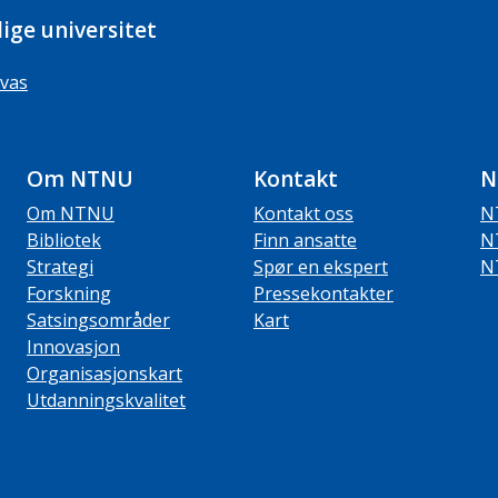
ige universitet
vas
Om NTNU
Kontakt
N
Om NTNU
Kontakt oss
N
Bibliotek
Finn ansatte
N
Strategi
Spør en ekspert
N
Forskning
Pressekontakter
Satsingsområder
Kart
Innovasjon
Organisasjonskart
Utdanningskvalitet