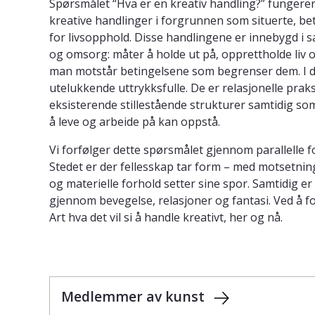
Spørsmålet “Hva er en kreativ handling?” funger
kreative handlinger i forgrunnen som situerte, be
for livsopphold. Disse handlingene er innebygd i
og omsorg: måter å holde ut på, opprettholde liv 
man motstår betingelsene som begrenser dem. I de
utelukkende uttrykksfulle. De er relasjonelle prak
eksisterende stillestående strukturer samtidig so
å leve og arbeide på kan oppstå.
Vi forfølger dette spørsmålet gjennom parallelle f
Stedet er der fellesskap tar form – med motsetning
og materielle forhold setter sine spor. Samtidig er
gjennom bevegelse, relasjoner og fantasi. Ved å 
Art hva det vil si å handle kreativt, her og nå.
Medlemmer av kunst