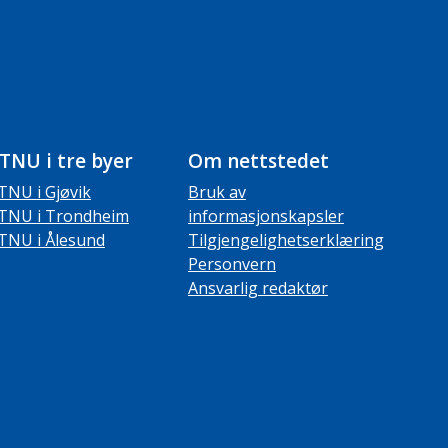
TNU i tre byer
Om nettstedet
TNU i Gjøvik
Bruk av
TNU i Trondheim
informasjonskapsler
TNU i Ålesund
Tilgjengelighetserklæring
Personvern
Ansvarlig redaktør