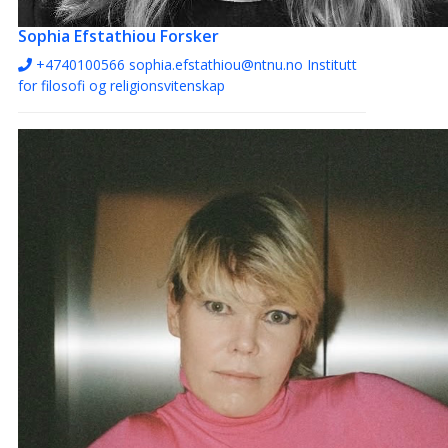
Sophia Efstathiou
Forsker
+4740100566
sophia.efstathiou@ntnu.no
Institutt
for filosofi og religionsvitenskap