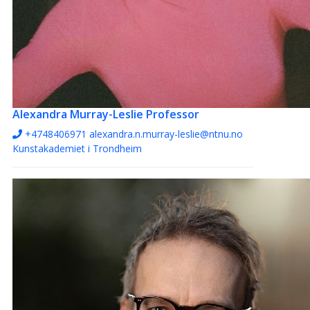
Alexandra Murray-Leslie
Professor
+4748406971‬
alexandra.n.murray-leslie@ntnu.no
Kunstakademiet i Trondheim