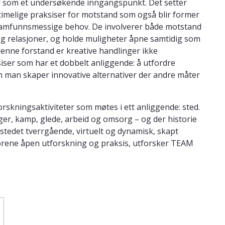
er som et undersøkende inngangspunkt. Det setter
timelige praksiser for motstand som også blir former
 samfunnsmessige behov. De involverer både motstand
og relasjoner, og holde muligheter åpne samtidig som
nne forstand er kreative handlinger ikke
siser som har et dobbelt anliggende: å utfordre
m man skaper innovative alternativer der andre måter
orskningsaktiviteter som møtes i ett anliggende: sted.
er, kamp, ​​glede, arbeid og omsorg – og der historie
 stedet tverrgående, virtuelt og dynamisk, skapt
forene åpen utforskning og praksis, utforsker TEAM