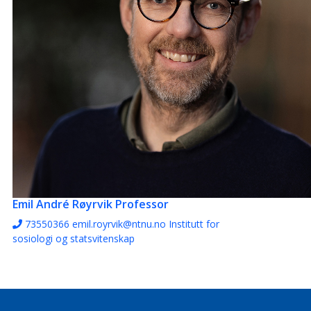
Emil André Røyrvik
Professor
73550366
emil.royrvik@ntnu.no
Institutt for
sosiologi og statsvitenskap