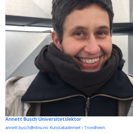
Annett Busch
Universitetslektor
annett.busch@ntnu.no
Kunstakademiet i Trondheim