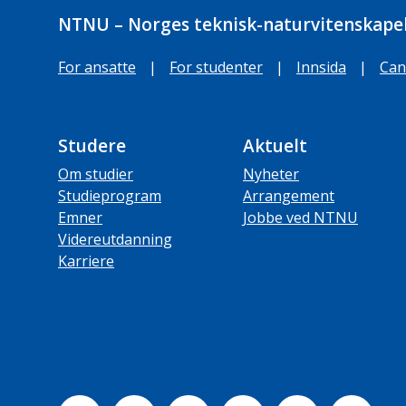
NTNU – Norges teknisk-naturvitenskapel
For ansatte
|
For studenter
|
Innsida
|
Can
Studere
Aktuelt
Om studier
Nyheter
Studieprogram
Arrangement
Emner
Jobbe ved NTNU
Videreutdanning
Karriere