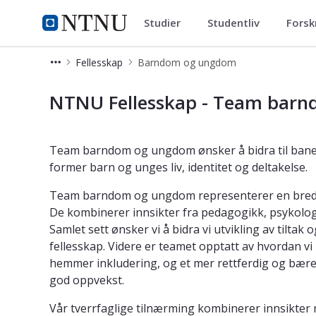
Studier
Studentliv
Forsk
Fellesskap
NTNU Hjemmeside
Fellesskap
Barndom og ungdom
Barndom og ungdom - NTNU Felles
NTNU Fellesskap - Team bar
Team barndom og ungdom ønsker å bidra til bane
former barn og unges liv, identitet og deltakelse.
Team barndom og ungdom representerer en bred og 
De kombinerer innsikter fra pedagogikk, psykolog
Samlet sett ønsker vi å bidra vi utvikling av tilta
fellesskap. Videre er teamet opptatt av hvordan vi 
hemmer inkludering, og et mer rettferdig og bære
god oppvekst.
Vår tverrfaglige tilnærming kombinerer innsikter 