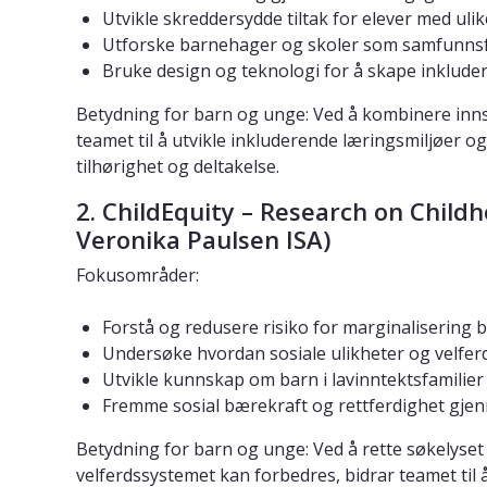
Utvikle skreddersydde tiltak for elever med uli
Utforske barnehager og skoler som samfunnsfo
Bruke design og teknologi for å skape inklude
Betydning for barn og unge: Ved å kombinere innsi
teamet til å utvikle inkluderende læringsmiljøer
tilhørighet og deltakelse.
2.
ChildEquity
– Research on Childh
Veronika Paulsen ISA)
Fokusområder:
Forstå og redusere risiko for marginalisering 
Undersøke hvordan sosiale ulikheter og velferd
Utvikle kunnskap om barn i lavinntektsfamilie
Fremme sosial bærekraft og rettferdighet gjen
Betydning for barn og unge: Ved å rette søkelyset
velferdssystemet kan forbedres, bidrar teamet til å 