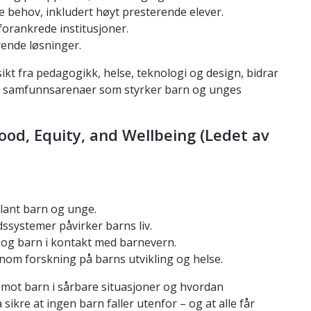
ke behov, inkludert høyt presterende elever.
rankrede institusjoner.
rende løsninger.
kt fra pedagogikk, helse, teknologi og design, bidrar
 og samfunnsarenaer som styrker barn og unges
ood, Equity, and Wellbeing (Ledet av
blant barn og unge.
ssystemer påvirker barns liv.
r og barn i kontakt med barnevern.
nom forskning på barns utvikling og helse.
 mot barn i sårbare situasjoner og hvordan
sikre at ingen barn faller utenfor – og at alle får