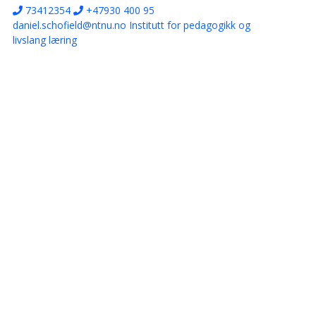
73412354
+47930 400 95
daniel.schofield@ntnu.no
Institutt for pedagogikk og
livslang læring