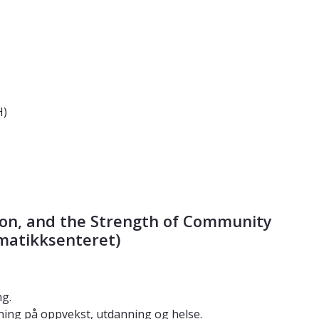
H)
sion, and the Strength of Community
matikksenteret)
ng.
ning på oppvekst, utdanning og helse.