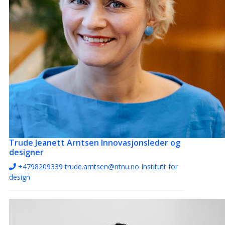
Trude Jeanett Arntsen
Innovasjonsleder og
designer
+4798209339
trude.arntsen@ntnu.no
Institutt for
design