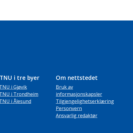
TNU i tre byer
Om nettstedet
TNU i Gjøvik
Bruk av
TNU i Trondheim
informasjonskapsler
TNU i Ålesund
Tilgjengelighetserklæring
Personvern
Ansvarlig redaktør