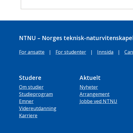
NTNU – Norges teknisk-naturvitenskapel
For ansatte
|
For studenter
|
Innsida
|
Can
Studere
Aktuelt
Om studier
Nyheter
Studieprogram
Arrangement
Emner
Jobbe ved NTNU
Videreutdanning
Karriere