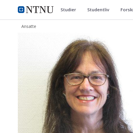
Studier
Studentliv
Forsk
ntnu.no
NTNU Hjemmeside
Ansatte
Wenche Waagen