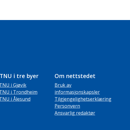
TNU i tre byer
Om nettstedet
TNU i Gjøvik
Bruk av
TNU i Trondheim
informasjonskapsler
TNU i Ålesund
Tilgjengelighetserklæring
Personvern
Ansvarlig redaktør