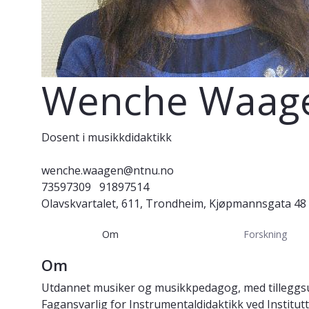
Wenche Waag
Dosent i musikkdidaktikk
wenche.waagen@ntnu.no
73597309
91897514
Olavskvartalet, 611, Trondheim, Kjøpmannsgata 48
Om
Forskning
Om
Utdannet musiker og musikkpedagog, med tilleggsutd
Fagansvarlig for Instrumentaldidaktikk ved Institutt