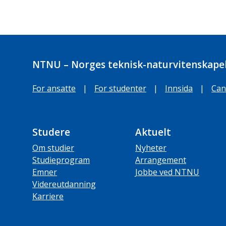
NTNU – Norges teknisk-naturvitenskapel
For ansatte
|
For studenter
|
Innsida
|
Can
Studere
Aktuelt
Om studier
Nyheter
Studieprogram
Arrangement
Emner
Jobbe ved NTNU
Videreutdanning
Karriere