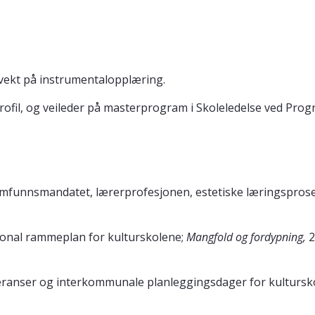
vekt på instrumentalopplæring.
fil, og veileder på masterprogram i Skoleledelse ved Prog
samfunnsmandatet, lærerprofesjonen, estetiske læringspros
jonal rammeplan for kulturskolene;
Mangfold og fordypning,
2
eranser og interkommunale planleggingsdager for kultursk