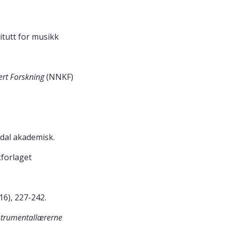
itutt for musikk
ert Forskning
(NNKF)
ndal akademisk.
kforlaget
6), 227-242.
nstrumentallærerne