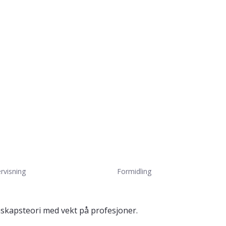
rvisning
Formidling
nskapsteori med vekt på profesjoner.