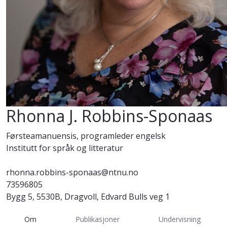
Rhonna J. Robbins-Sponaas
Førsteamanuensis, programleder engelsk
Institutt for språk og litteratur
rhonna.robbins-sponaas@ntnu.no
73596805
Bygg 5, 5530B, Dragvoll, Edvard Bulls veg 1
Om
Publikasjoner
Undervisning