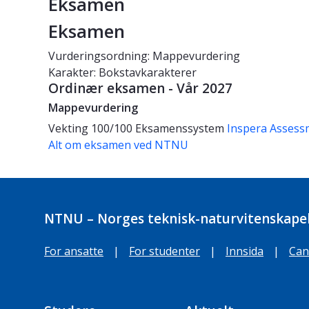
Eksamen
Eksamen
Vurderingsordning: Mappevurdering
Karakter: Bokstavkarakterer
Ordinær eksamen - Vår 2027
Mappevurdering
Vekting
100/100
Eksamenssystem
Inspera Assess
Alt om eksamen ved NTNU
NTNU – Norges teknisk-naturvitenskapel
For ansatte
|
For studenter
|
Innsida
|
Can