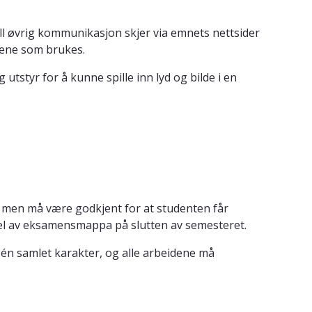
ll øvrig kommunikasjon skjer via emnets nettsider
lene som brukes.
styr for å kunne spille inn lyd og bilde i en
t, men må være godkjent for at studenten får
 del av eksamensmappa på slutten av semesteret.
én samlet karakter, og alle arbeidene må