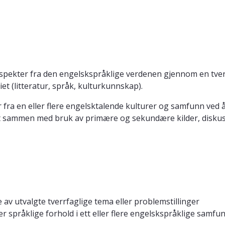
aspekter fra den engelskspråklige verdenen gjennom en tver
iet (litteratur, språk, kulturkunnskap).
 fra en eller flere engelsktalende kulturer og samfunn ved å
lagt sammen med bruk av primære og sekundære kilder, diskus
e av utvalgte tverrfaglige tema eller problemstillinger
er språklige forhold i ett eller flere engelskspråklige samfu