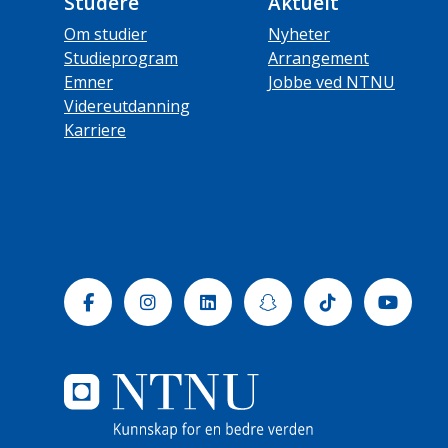
Studere
Aktuelt
Om studier
Nyheter
Studieprogram
Arrangement
Emner
Jobbe ved NTNU
Videreutdanning
Karriere
Facebook
Instagram
Linkedin
Snapchat
Tiktok
Yout