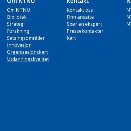
Om NTNU
Kontakt
N
Om NTNU
Kontakt oss
N
Bibliotek
Finn ansatte
N
Strategi
Spør en ekspert
N
Forskning
Pressekontakter
Satsingsområder
Kart
Innovasjon
Organisasjonskart
Utdanningskvalitet
ube