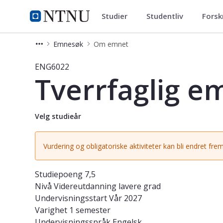
Studier
Studentliv
Forsk
Studier
NTNU Hjemmeside
Emnesøk
Om emnet
Emne - Tverrfaglig emne - ENG6022
ENG6022
Tverrfaglig e
Velg studieår
Vurdering og obligatoriske aktiviteter kan bli endret frem
Studiepoeng
7,5
Nivå
Videreutdanning lavere grad
Undervisningsstart
Vår 2027
Varighet
1 semester
Undervisningsspråk
Engelsk