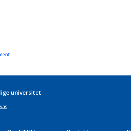
ment
ige universitet
vas