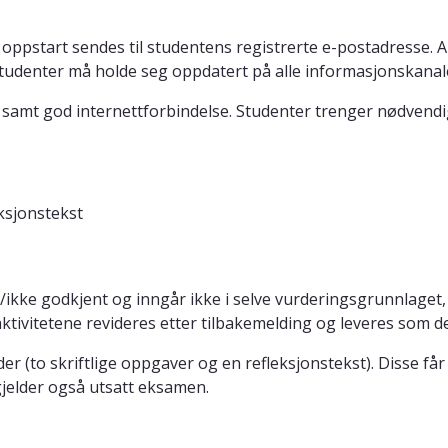
oppstart sendes til studentens registrerte e-postadresse. A
udenter må holde seg oppdatert på alle informasjonskana
amt god internettforbindelse. Studenter trenger nødvendig ut
eksjonstekst
nt/ikke godkjent og inngår ikke i selve vurderingsgrunnlage
e aktivitetene revideres etter tilbakemelding og leveres som
to skriftlige oppgaver og en refleksjonstekst). Disse får 
gjelder også utsatt eksamen.