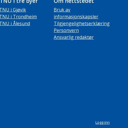
TNU i tre byer
Om nettstedet
TNU i Gjøvik
Bruk av
TNU i Trondheim
informasjonskapsler
TNU i Ålesund
Tilgjengelighetserklæring
Personvern
Ansvarlig redaktør
Logg inn