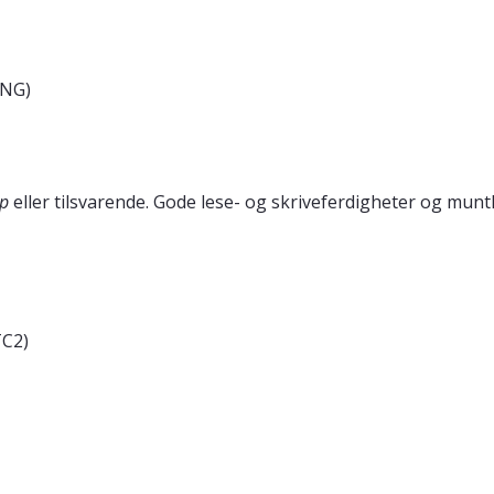
ENG)
ap
eller tilsvarende. Gode lese- og skriveferdigheter og muntl
TC2)