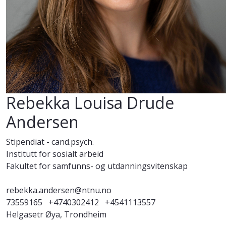
Rebekka Louisa Drude
Andersen
Stipendiat - cand.psych.
Institutt for sosialt arbeid
Fakultet for samfunns- og utdanningsvitenskap
rebekka.andersen@ntnu.no
73559165
+4740302412
+4541113557
Helgasetr Øya, Trondheim