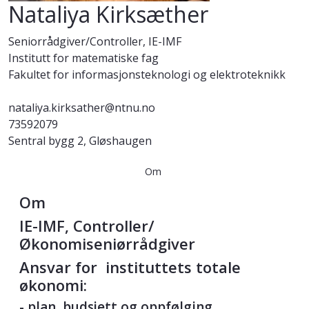
Nataliya Kirksæther
Seniorrådgiver/Controller, IE-IMF
Institutt for matematiske fag
Fakultet for informasjonsteknologi og elektroteknikk
nataliya.kirksather@ntnu.no
73592079
Sentral bygg 2, Gløshaugen
Om
Om
IE-IMF, Controller/
Økonomiseniørrådgiver
Ansvar for instituttets totale
økonomi:
- plan, budsjett og oppfølging