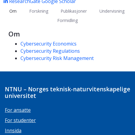
ResearchGate
Google Scholar
Om
Forskning
Publikasjoner
Undervisning
Formidling
Om
Kompetanseord
Cybersecurity Economics
Cybersecurity Regulations
Cybersecurity Risk Management
NTNU – Norges teknisk-naturvitenskapelige
universitet
For ansatte
For studenter
Innsida