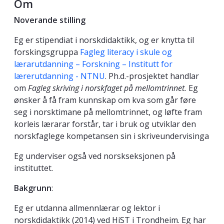
Om
Noverande stilling
Eg er stipendiat i norskdidaktikk, og er knytta til
forskingsgruppa
Fagleg literacy i skule og
lærarutdanning – Forskning – Institutt for
lærerutdanning - NTNU
. Ph.d.-prosjektet handlar
om
Fagleg skriving i norskfaget på mellomtrinnet.
Eg
ønsker å få fram kunnskap om kva som går føre
seg i norsktimane på mellomtrinnet, og løfte fram
korleis lærarar forstår, tar i bruk og utviklar den
norskfaglege kompetansen sin i skriveundervisinga
Eg underviser også ved norskseksjonen på
instituttet.
Bakgrunn
:
Eg er utdanna allmennlærar og lektor i
norskdidaktikk (2014) ved HiST i Trondheim. Eg har