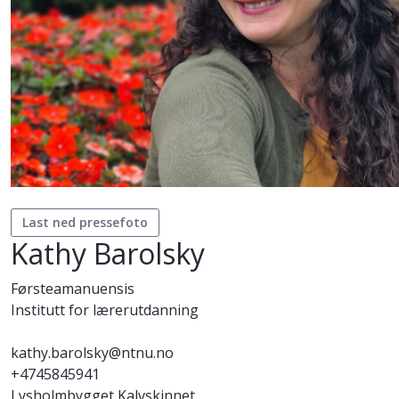
Last ned pressefoto
Kathy Barolsky
Førsteamanuensis
Institutt for lærerutdanning
kathy.barolsky@ntnu.no
+4745845941
Lysholmbygget,Kalvskinnet