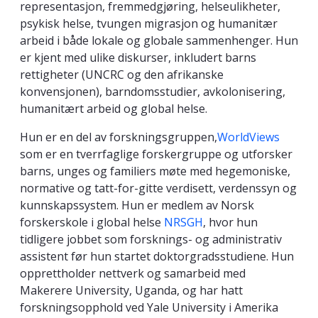
representasjon, fremmedgjøring, helseulikheter,
psykisk helse, tvungen migrasjon og humanitær
arbeid i både lokale og globale sammenhenger. Hun
er kjent med ulike diskurser, inkludert barns
rettigheter (UNCRC og den afrikanske
konvensjonen), barndomsstudier, avkolonisering,
humanitært arbeid og global helse.
Hun er en del av forskningsgruppen,
WorldViews
som er en tverrfaglige forskergruppe og utforsker
barns, unges og familiers møte med hegemoniske,
normative og tatt-for-gitte verdisett, verdenssyn og
kunnskapssystem. Hun er medlem av Norsk
forskerskole i global helse
NRSGH
, hvor hun
tidligere jobbet som forsknings- og administrativ
assistent før hun startet doktorgradsstudiene. Hun
opprettholder nettverk og samarbeid med
Makerere University, Uganda, og har hatt
forskningsopphold ved Yale University i Amerika