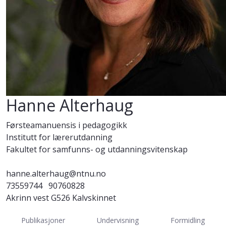
Hanne Alterhaug
Førsteamanuensis i pedagogikk
Institutt for lærerutdanning
Fakultet for samfunns- og utdanningsvitenskap
hanne.alterhaug@ntnu.no
73559744
90760828
Akrinn vest G526 Kalvskinnet
Publikasjoner
Undervisning
Formidling