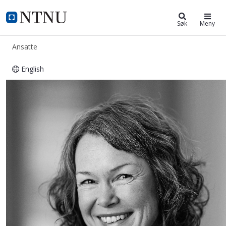
ntnu.no
NTNU Hjemmeside
Søk
Meny
Ansatte
English
Gunhild Marie Roald