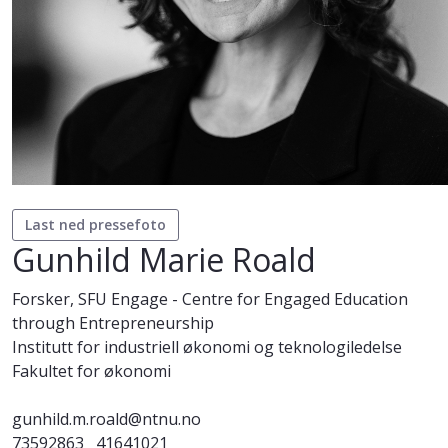
Last ned pressefoto
Gunhild Marie Roald
Forsker, SFU Engage - Centre for Engaged Education
through Entrepreneurship
Institutt for industriell økonomi og teknologiledelse
Fakultet for økonomi
gunhild.m.roald@ntnu.no
73592863
41641021