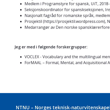
Medlem i Programstyre for spansk, UiT, 2018
Seksjonskoordinator for spanskseksjonen, Inst
Nasjonalt fagråd for romanske språk, medlem i
Prosjektil (https://prosjektil.wordpress.com),
Medarrangør av Den norske spansklærerfore
Jeg er med i følgende forskergrupper:
VOCLEX - Vocabulary and the multilingual ment
ForMAAL – Formal, Mental, and Acquisitional
NTNU – Norges teknisk-naturvitenskapel