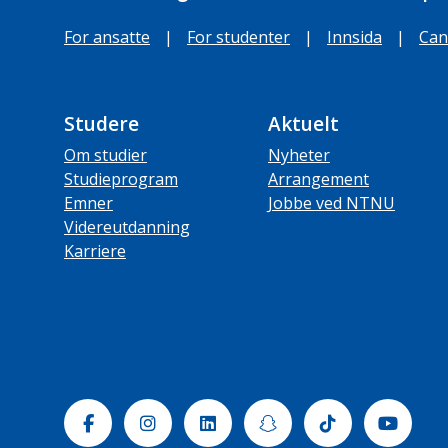
For ansatte
|
For studenter
|
Innsida
|
Can
Studere
Aktuelt
Om studier
Nyheter
Studieprogram
Arrangement
Emner
Jobbe ved NTNU
Videreutdanning
Karriere
Facebook
Instagram
Linkedin
Snapchat
Tiktok
Yout