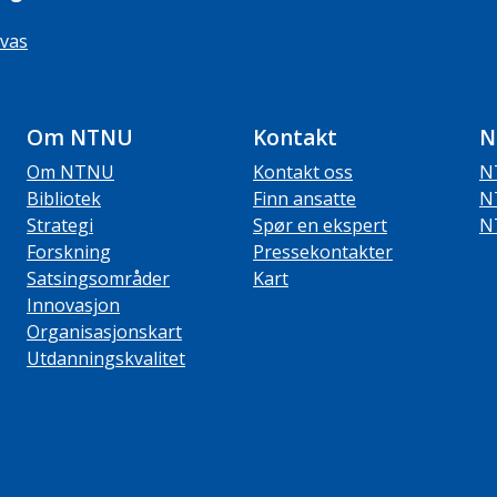
vas
Om NTNU
Kontakt
N
Om NTNU
Kontakt oss
N
Bibliotek
Finn ansatte
N
Strategi
Spør en ekspert
N
Forskning
Pressekontakter
Satsingsområder
Kart
Innovasjon
Organisasjonskart
Utdanningskvalitet
ube