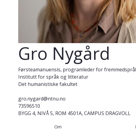
Gro Nygård
Førsteamanuensis, programleder for fremmedsprå
Institutt for språk og litteratur
Det humanistiske fakultet
gro.nygard@ntnu.no
73596510
BYGG 4, NIVÅ 5, ROM 4501A, CAMPUS DRAGVOLL
Om