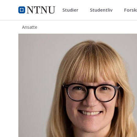
Studier
Studentliv
Forsk
ntnu.no
NTNU Hjemmeside
Ansatte
Gro Nygård