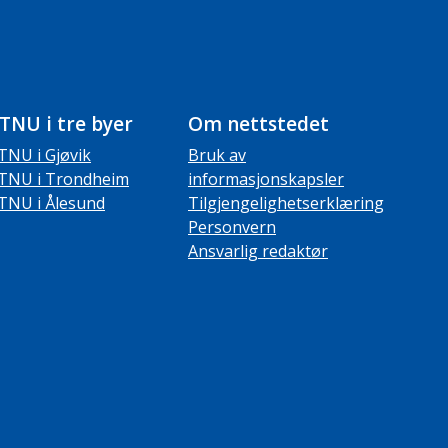
TNU i tre byer
Om nettstedet
TNU i Gjøvik
Bruk av
TNU i Trondheim
informasjonskapsler
TNU i Ålesund
Tilgjengelighetserklæring
Personvern
Ansvarlig redaktør