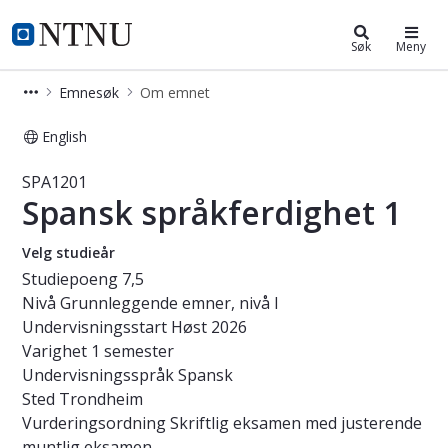
Studier
NTNU Hjemmeside
Søk
Meny
Emnesøk
Om emnet
English
Emne - Spansk språkferdighet 1 - S
SPA1201
Spansk språkferdighet 1
Velg studieår
Studiepoeng
7,5
Nivå
Grunnleggende emner, nivå I
Undervisningsstart
Høst 2026
Varighet
1 semester
Undervisningsspråk
Spansk
Sted
Trondheim
Vurderingsordning
Skriftlig eksamen med justerende
muntlig eksamen