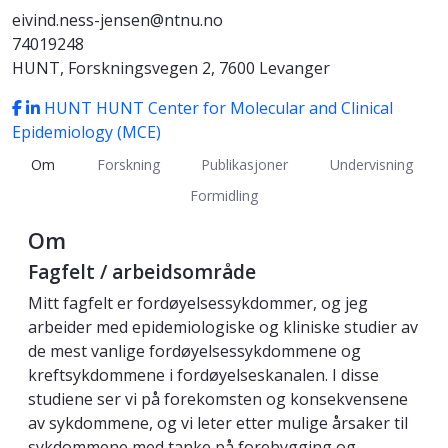
eivind.ness-jensen@ntnu.no
74019248
HUNT, Forskningsvegen 2, 7600 Levanger
HUNT
HUNT Center for Molecular and Clinical
Epidemiology (MCE)
Om
Forskning
Publikasjoner
Undervisning
Formidling
Om
Fagfelt / arbeidsområde
Mitt fagfelt er fordøyelsessykdommer, og jeg
arbeider med epidemiologiske og kliniske studier av
de mest vanlige fordøyelsessykdommene og
kreftsykdommene i fordøyelseskanalen. I disse
studiene ser vi på forekomsten og konsekvensene
av sykdommene, og vi leter etter mulige årsaker til
sykdommene med tanke på forebygging og