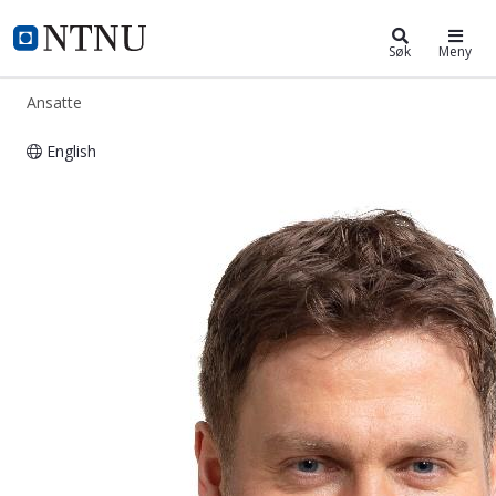
ntnu.no
NTNU Hjemmeside
Søk
Meny
Ansatte
English
Eivind Ness-Jensen