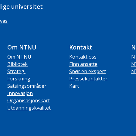
ige universitet
vas
Om NTNU
Kontakt
N
Om NTNU
Kontakt oss
N
Bibliotek
Finn ansatte
N
Strategi
Spør en ekspert
N
Forskning
Pressekontakter
Satsingsområder
Kart
Innovasjon
Organisasjonskart
Utdanningskvalitet