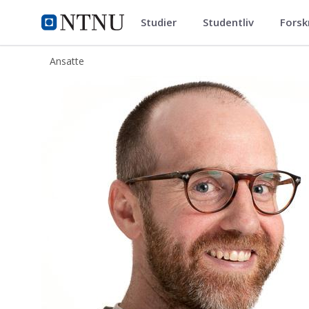
Studier
Studentliv
Forsk
ntnu.no
NTNU Hjemmeside
Ansatte
Drew Kenneth Heard