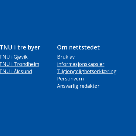
TNU i tre byer
Om nettstedet
TNU i Gjøvik
Bruk av
TNU i Trondheim
informasjonskapsler
TNU i Ålesund
Tilgjengelighetserklæring
Personvern
Ansvarlig redaktør