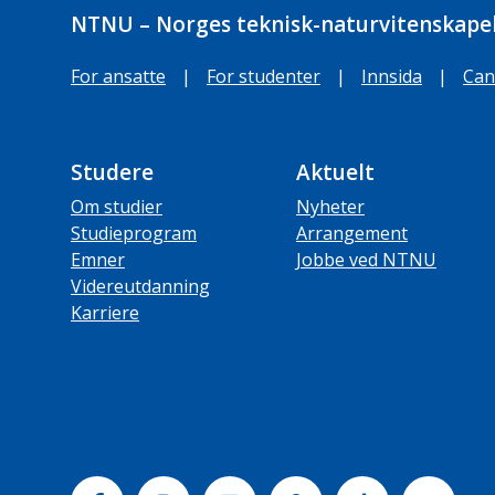
NTNU – Norges teknisk-naturvitenskapel
For ansatte
|
For studenter
|
Innsida
|
Can
Studere
Aktuelt
Om studier
Nyheter
Studieprogram
Arrangement
Emner
Jobbe ved NTNU
Videreutdanning
Karriere