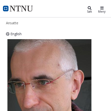
ntnu.no
NTNU Hjemmeside
Søk
Meny
Ansatte
English
Branko Mitrovic