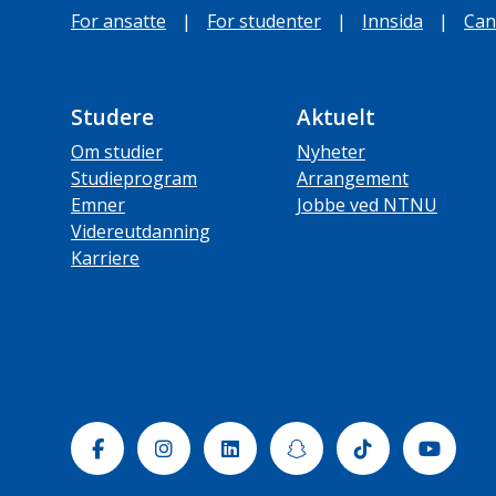
For ansatte
|
For studenter
|
Innsida
|
Can
Studere
Aktuelt
Om studier
Nyheter
Studieprogram
Arrangement
Emner
Jobbe ved NTNU
Videreutdanning
Karriere
Facebook
Instagram
Linkedin
Snapchat
Tiktok
Yout