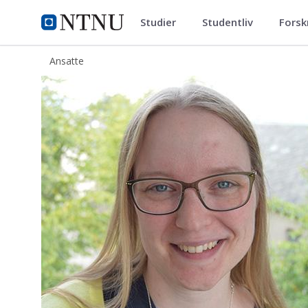
Studier
Studentliv
Forsk
ntnu.no
NTNU Hjemmeside
Ansatte
Benedikte Grimeland