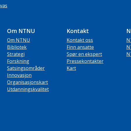
vas
Om NTNU
Kontakt
N
Om NTNU
Kontakt oss
N
Bibliotek
Finn ansatte
N
Strategi
Spør en ekspert
N
Forskning
Pressekontakter
Satsingsområder
Kart
Innovasjon
Organisasjonskart
Utdanningskvalitet
ube