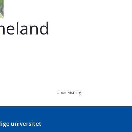
meland
Undervisning
ige universitet