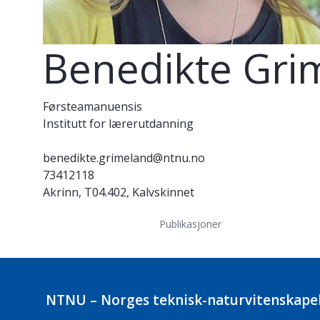
Benedikte Gri
Førsteamanuensis
Institutt for lærerutdanning
benedikte.grimeland@ntnu.no
73412118
Akrinn, T04.402, Kalvskinnet
Publikasjoner
NTNU – Norges teknisk-naturvitenskapel