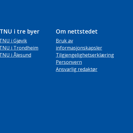
TNU i tre byer
Om nettstedet
TNU i Gjøvik
Bruk av
TNU i Trondheim
informasjonskapsler
TNU i Ålesund
Tilgjengelighetserklæring
Personvern
Ansvarlig redaktør