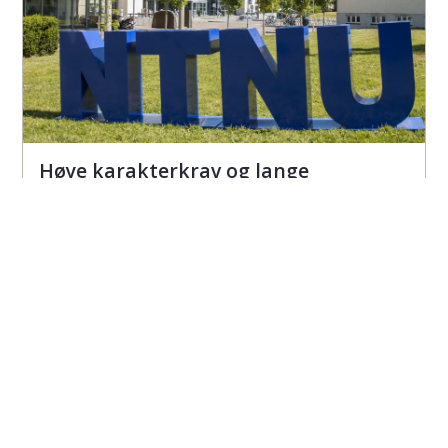
Høye karakterkrav og lange
ventelister ved NTNU