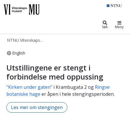
NTNU Vitenskapsmuseet
Søk
Meny
NTNU Vitenskapsmuseet
English
VIMU - Vitenskapsmuseet
Utstillingene er stengt i
forbindelse med oppussing
"Kirken under gaten"
i Krambugata 2 og
Ringve
botaniske hage
er åpen i hele stengingsperioden.
Les mer om stengingen