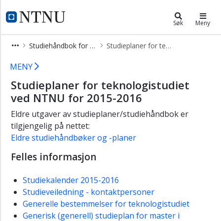
×
Studier
NTNU Hjemmeside
Søk
Meny
Søk
Studiehåndbok for teknologi
Studieplaner for teknologi 2015-2016
opptak
Studieplaner for teknologi 2015-201
Emnesøk
MENY
Studiehåndbøker
Studieplaner for teknologistudiet
og
ved NTNU for 2015-2016
studieplaner
Eldre utgaver av studieplaner/studiehåndbok er
Studieavgift
tilgjengelig på nettet:
Eldre studiehåndbøker og -planer
Felles informasjon
Studiekalender 2015-2016
Studieveiledning - kontaktpersoner
Generelle bestemmelser for teknologistudiet
Generisk (generell) studieplan for master i