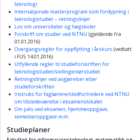
teknologi
Internasjonale masterprogram som fordypning i
teknologistudiet – retningslinjer
Lov om universiteter og høgskoler
Forskrift om studier ved NTNU
(gjeldende fra
01.01.2016)
Overgangsregler for oppflytting i årskurs
(vedtatt
i FUS 14.01.2016)
Utfyllende regler til studieforskriften for
teknologistudiet/sivilingeniørstudiet
Retningslinjer ved avgjørelser etter
studieforskriften
Instruks for faglærere/stedfortredere ved NTNU
om tilstedeværelse i eksamenslokalet
Om juks ved eksamen, hjemmeoppgave,
semesteroppgave m.m.
Studieplaner
Fakultet for informasjonsteknologi, matematikk og