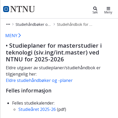
×
Studier
NTNU Hjemmeside
Søk
Meny
Søk
Studiehåndbøker og studieplaner
Studiehåndbok for teknologi
opptak
Studiehåndbok for teknologi
Emnesøk
MENY
Studiehåndbøker
• Studieplaner for masterstudier i
og
teknologi (siv.ing/int.master) ved
studieplaner
NTNU for 2025-2026
Studieavgift
Eldre utgaver av studieplaner/studiehåndbok er
tilgjengelig her:
Eldre studiehåndbøker og -planer
Felles informasjon
Felles studiekalender:
Studieåret 2025-26
(pdf)