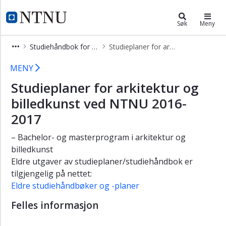
×
Studier
NTNU Hjemmeside
Søk
Meny
Søk
Studiehåndbok for arkitektur
Studieplaner for arkitektur 2016-2017
opptak
Studieplaner for arkitektur 2016-20
Emnesøk
MENY
Studiehåndbøker
Studieplaner for arkitektur og
og
billedkunst ved NTNU 2016-
studieplaner
2017
Studieavgift
– Bachelor- og masterprogram i arkitektur og
billedkunst
Eldre utgaver av studieplaner/studiehåndbok er
tilgjengelig på nettet:
Eldre studiehåndbøker og -planer
Felles informasjon