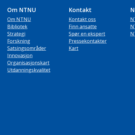
Om NTNU
Kontakt
N
Om NTNU
Kontakt oss
N
Bibliotek
Finn ansatte
N
Strategi
Spør en ekspert
N
Forskning
Pressekontakter
Satsingsområder
Kart
Innovasjon
Organisasjonskart
Utdanningskvalitet
ube