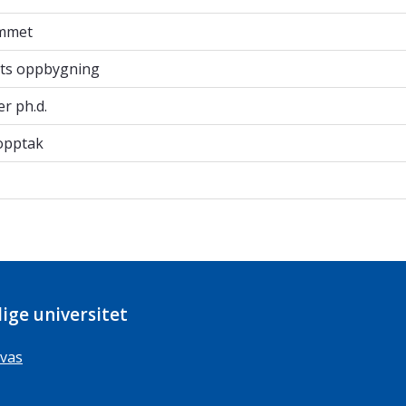
mmet
mmet
s oppbygning
ts oppbygning
er ph.d.
er ph.d.
pptak
opptak
ige universitet
vas