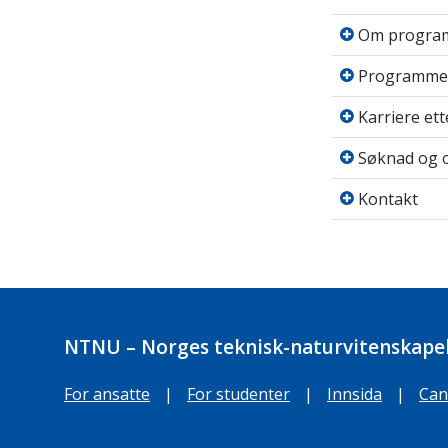
Om progra
Om progra
Programmet
Programme
Karriere ett
Karriere ett
Søknad og o
Søknad og 
Kontakt
Kontakt
NTNU – Norges teknisk-naturvitenskapel
For ansatte
|
For studenter
|
Innsida
|
Can