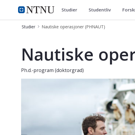
Studier
Studentliv
Forsk
Nautiske operasjoner (PHNAUT
NTNU Hjemmeside
Studier
Nautiske operasjoner (PHNAUT)
Nautiske operasjoner – Ålesund
Nautiske ope
Ph.d.-program (doktorgrad)