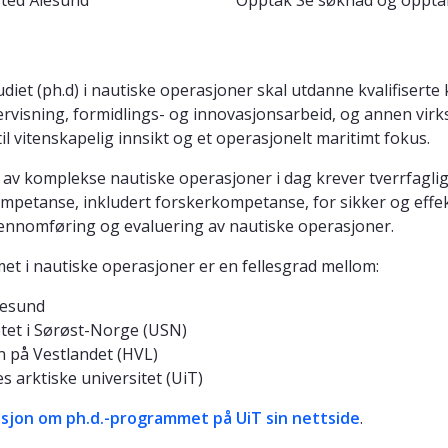
sted
Ålesund
Opptak
Se søknad og oppta
iet (ph.d) i nautiske operasjoner skal utdanne kvalifiserte k
ervisning, formidlings- og innovasjonsarbeid, og annen vir
 til vitenskapelig innsikt og et operasjonelt maritimt fokus.
av komplekse nautiske operasjoner i dag krever tverrfagli
ompetanse, inkludert forskerkompetanse, for sikker og effek
jennomføring og evaluering av nautiske operasjoner.
et i nautiske operasjoner er en fellesgrad mellom:
lesund
etet i Sørøst-Norge (USN)
 på Vestlandet (HVL)
 arktiske universitet (UiT)
sjon om ph.d.-programmet på UiT sin nettside
.