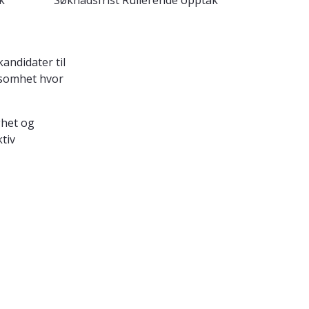
k
Søknadsfrist
Rullerende opptak
andidater til
ksomhet hvor
ghet og
tiv