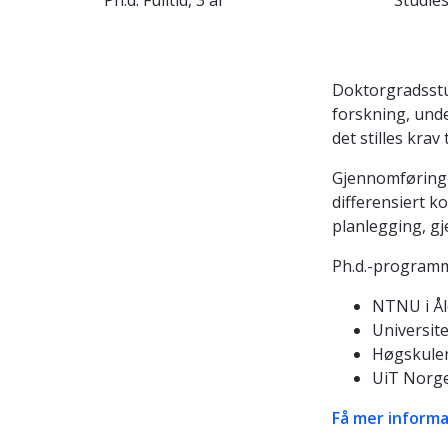
Ph.d.
Fulltid, 3 år
Studie
Doktorgradsstud
forskning, und
det stilles krav
Gjennomføring 
differensiert k
planlegging, g
Ph.d.-programm
NTNU i Å
Universit
Høgskulen
UiT Norges
Få mer informa