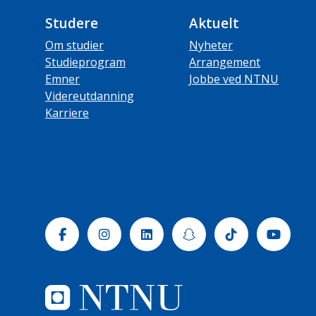
Studere
Aktuelt
Om studier
Nyheter
Studieprogram
Arrangement
Emner
Jobbe ved NTNU
Videreutdanning
Karriere
Facebook
Instagram
Linkedin
Snapchat
Tiktok
Yout