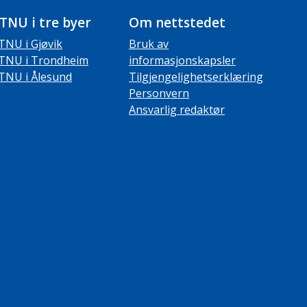
TNU i tre byer
Om nettstedet
TNU i Gjøvik
Bruk av
TNU i Trondheim
informasjonskapsler
TNU i Ålesund
Tilgjengelighetserklæring
Personvern
Ansvarlig redaktør