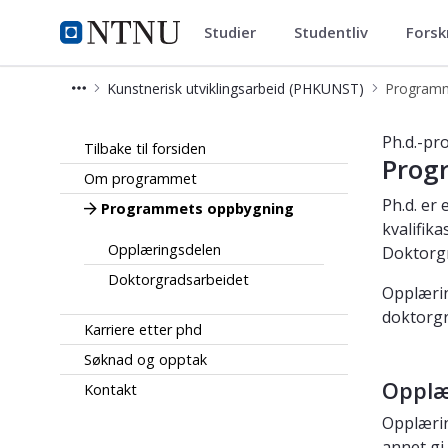
Studier
Studentliv
Forsk
Kunstnerisk utviklingsarbeid 
NTNU Hjemmeside
Kunstnerisk utviklingsarbeid (PHKUNST)
Programm
Programmets oppbygning - Ph.d.-pr
Ph.d.-pr
Tilbake til forsiden
Prog
Om programmet
Ph.d. er
Programmets oppbygning
kvalifik
Opplæringsdelen
Doktorgr
Doktorgradsarbeidet
Opplærin
doktorgr
Karriere etter phd
Søknad og opptak
Opplæ
Kontakt
Opplærin
annet gi