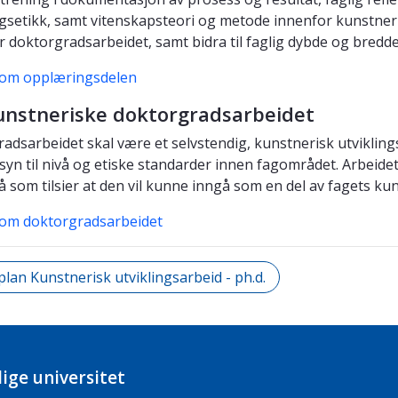
gsetikk, samt vitenskapsteori og metode innenfor kunstneri
or doktorgradsarbeidet, samt bidra til faglig dybde og bredde
 om opplæringsdelen
unstneriske doktorgradsarbeidet
adsarbeidet skal være et selvstendig, kunstnerisk utviklin
yn til nivå og etiske standarder innen fagområdet. Arbeidet s
vå som tilsier at den vil kunne inngå som en del av fagets 
 om doktorgradsarbeidet
plan Kunstnerisk utviklingsarbeid - ph.d.
ige universitet