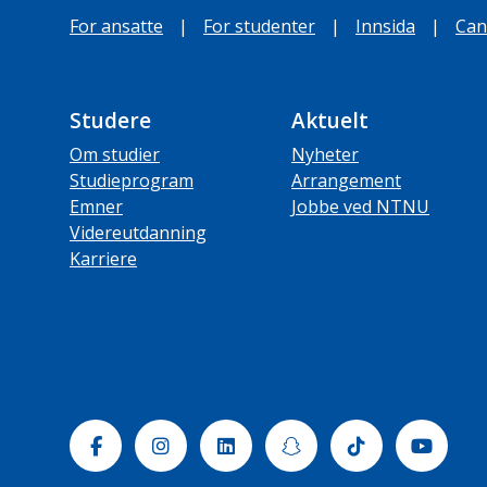
For ansatte
|
For studenter
|
Innsida
|
Can
Studere
Aktuelt
Om studier
Nyheter
Studieprogram
Arrangement
Emner
Jobbe ved NTNU
Videreutdanning
Karriere
Facebook
Instagram
Linkedin
Snapchat
Tiktok
Yout