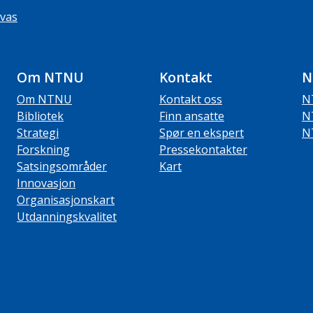
vas
Om NTNU
Kontakt
N
Om NTNU
Kontakt oss
N
Bibliotek
Finn ansatte
N
Strategi
Spør en ekspert
N
Forskning
Pressekontakter
Satsingsområder
Kart
Innovasjon
Organisasjonskart
Utdanningskvalitet
ube