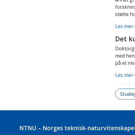
forsknin
støtte f
Les mer
Det k
Doktorgr
med hens
på et ni
Les mer
Studie
NTNU – Norges teknisk-naturvitenskapel