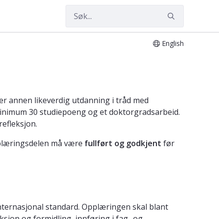
English
rbeid
er annen likeverdig utdanning i tråd med
minimum 30 studiepoeng og et doktorgradsarbeid.
refleksjon.
pplæringsdelen må være
fullført og godkjent
før
internasjonal standard. Opplæringen skal blant
ksjon og formidling, innføring i fag- og