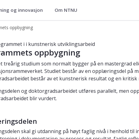
ning og innovasjon
Om NTNU
(PHKUNST)
ets oppbygning
ogrammet i kunstnerisk utviklingsa
ogrammet i i kunstnerisk utviklingsarbeid
rammets oppbygning
 et treårig studium som normalt bygger på en mastergrad ell
asjonsrammeverket. Studiet består av en opplæringsdel på 
adsarbeidet består av et kunstnerisk resultat og en kritisk 
gsdelen og doktorgradsarbeidet utføres parallelt, men o
adsarbeidet blir vurdert.
ringsdelen
gsdelen skal gi utdanning på høyt faglig nivå i henhold til 
 trening i dokumentasjon av prosess og resultat, faglig refle