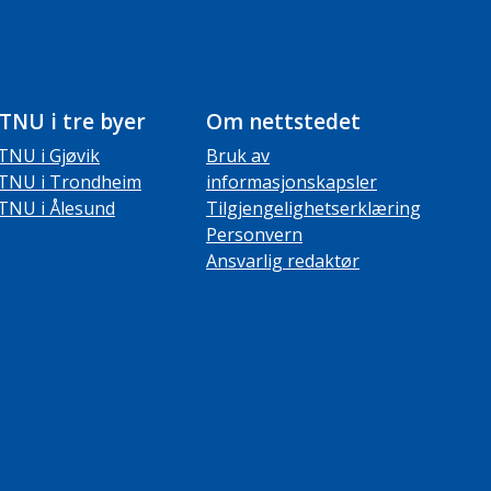
TNU i tre byer
Om nettstedet
TNU i Gjøvik
Bruk av
TNU i Trondheim
informasjonskapsler
TNU i Ålesund
Tilgjengelighetserklæring
Personvern
Ansvarlig redaktør