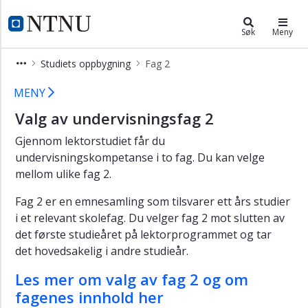
×
Lektorutdanning i språkfag for trin
NTNU Hjemmeside
Søk
Meny
Vis
Studiets oppbygning
Fag 2
meny
Fag 2 – lektorutdanning i språkfag 
MENY
Valg av undervisningsfag 2
Gjennom lektorstudiet får du
undervisningskompetanse i to fag. Du kan velge
mellom ulike fag 2.
Fag 2 er en emnesamling som tilsvarer ett års studier
i et relevant skolefag. Du velger fag 2 mot slutten av
det første studieåret på lektorprogrammet og tar
det hovedsakelig i andre studieår.
Les mer om valg av fag 2 og om
fagenes innhold her