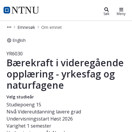
Studier
NTNU Hjemmeside
Søk
Meny
Emnesøk
Om emnet
English
Emne - Bærekraft i videregående op
YR6030
Bærekraft i videregående
opplæring - yrkesfag og
naturfagene
Velg studieår
Studiepoeng
15
Nivå
Videreutdanning lavere grad
Undervisningsstart
Høst 2026
Varighet
1 semester