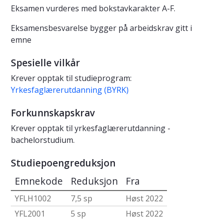
Eksamen vurderes med bokstavkarakter A-F.
Eksamensbesvarelse bygger på arbeidskrav gitt i
emne
Spesielle vilkår
Krever opptak til studieprogram:
Yrkesfaglærerutdanning (BYRK)
Forkunnskapskrav
Krever opptak til yrkesfaglærerutdanning -
bachelorstudium.
Studiepoengreduksjon
Emnekode
Reduksjon
Fra
YFLH1002
7,5 sp
Høst 2022
YFL2001
5 sp
Høst 2022