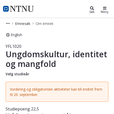
Studier
NTNU Hjemmeside
Søk
Meny
Emnesøk
Om emnet
English
Emne - Ungdomskultur, identitet og
YFL1020
Ungdomskultur, identitet
og mangfold
Velg studieår
Vurdering og obligatoriske aktiviteter kan bli endret frem
til 20. september.
Studiepoeng
22,5