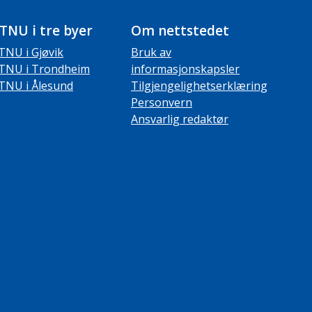
TNU i tre byer
Om nettstedet
TNU i Gjøvik
Bruk av
TNU i Trondheim
informasjonskapsler
TNU i Ålesund
Tilgjengelighetserklæring
Personvern
Ansvarlig redaktør