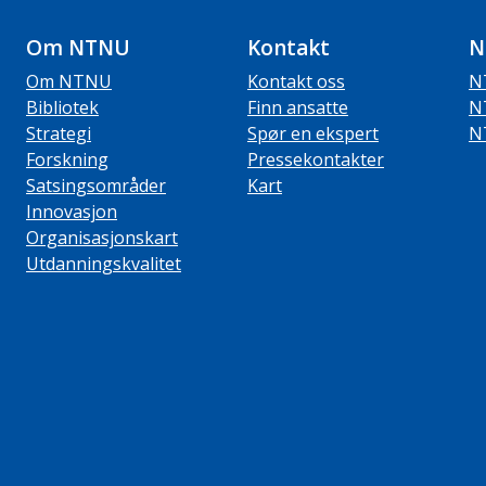
Om NTNU
Kontakt
N
Om NTNU
Kontakt oss
N
Bibliotek
Finn ansatte
N
Strategi
Spør en ekspert
N
Forskning
Pressekontakter
Satsingsområder
Kart
Innovasjon
Organisasjonskart
Utdanningskvalitet
ube