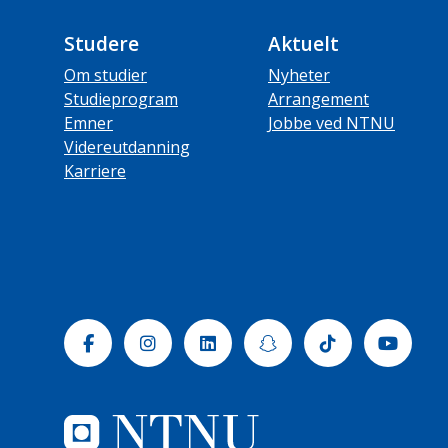
Studere
Aktuelt
Om studier
Nyheter
Studieprogram
Arrangement
Emner
Jobbe ved NTNU
Videreutdanning
Karriere
Facebook
Instagram
Linkedin
Snapchat
Tiktok
Yout