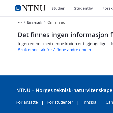
Studier
Studentliv
Forsk
Studier
NTNU Hjemmeside
Emnesøk
Om emnet
Om emnet
Det finnes ingen informasjon f
Ingen emner med denne koden er tilgjengelige i de
Bruk emnesøk for å finne andre emner.
NTNU – Norges teknisk-naturvitenskapel
For ansatte
|
For studenter
|
Innsida
|
Can