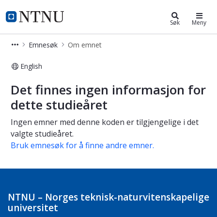
Studier
NTNU Hjemmeside
Søk
Meny
Emnesøk
Om emnet
English
Om emnet
Det finnes ingen informasjon for
dette studieåret
Ingen emner med denne koden er tilgjengelige i det
valgte studieåret.
Bruk emnesøk for å finne andre emner.
NTNU – Norges teknisk-naturvitenskapelige
universitet