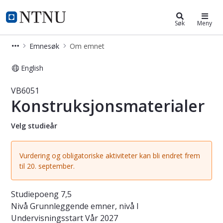
Studier
NTNU Hjemmeside
Søk
Meny
Emnesøk
Om emnet
English
Emne - Konstruksjonsmaterialer - V
VB6051
Konstruksjonsmaterialer
Velg studieår
Vurdering og obligatoriske aktiviteter kan bli endret frem
til 20. september.
Studiepoeng
7,5
Nivå
Grunnleggende emner, nivå I
Undervisningsstart
Vår 2027