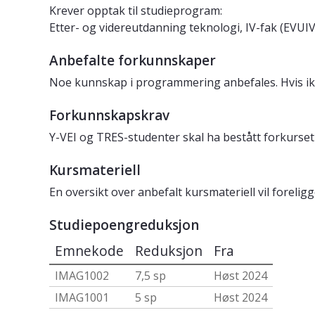
Krever opptak til studieprogram:
Etter- og videreutdanning teknologi, IV-fak (EVUI
Anbefalte forkunnskaper
Noe kunnskap i programmering anbefales. Hvis ik
Forkunnskapskrav
Y-VEI og TRES-studenter skal ha bestått forkurse
Kursmateriell
En oversikt over anbefalt kursmateriell vil forelig
Studiepoengreduksjon
Emnekode
Reduksjon
Fra
IMAG1002
7,5 sp
Høst 2024
IMAG1001
5 sp
Høst 2024