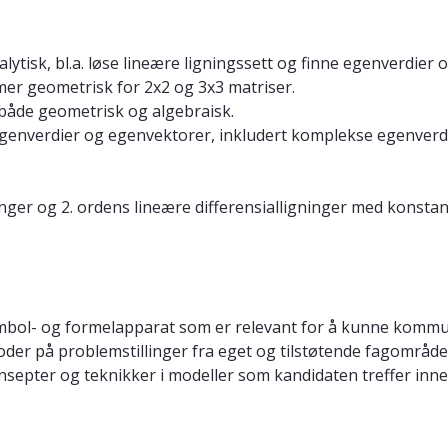
lytisk, bl.a. løse lineære ligningssett og finne egenverdier
mer geometrisk for 2x2 og 3x3 matriser.
både geometrisk og algebraisk.
genverdier og egenvektorer, inkludert komplekse egenverdier
inger og 2. ordens lineære differensialligninger med konstan
mbol- og formelapparat som er relevant for å kunne kommun
der på problemstillinger fra eget og tilstøtende fagområde
septer og teknikker i modeller som kandidaten treffer innen