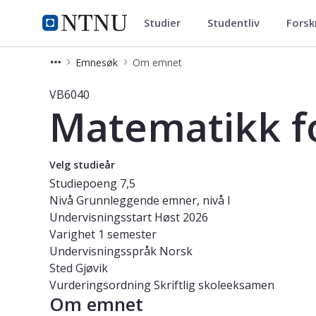
Studier
Studentliv
Forsk
Studier
NTNU Hjemmeside
Emnesøk
Om emnet
Emne - Matematikk for ingeniørfag 
VB6040
Matematikk fo
Velg studieår
Studiepoeng
7,5
Nivå
Grunnleggende emner, nivå I
Undervisningsstart
Høst 2026
Varighet
1 semester
Undervisningsspråk
Norsk
Sted
Gjøvik
Vurderingsordning
Skriftlig skoleeksamen
Om emnet