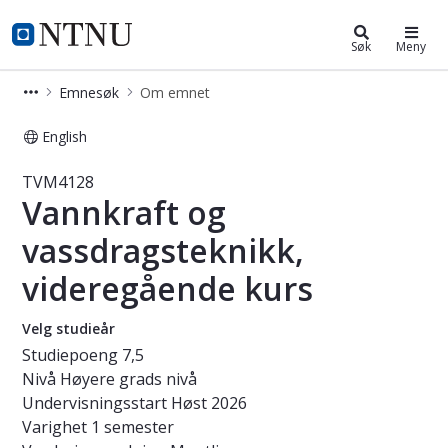
Studier
NTNU Hjemmeside
Søk
Meny
Emnesøk
Om emnet
English
Emne - Vannkraft og vassdragstekn
TVM4128
Vannkraft og
vassdragsteknikk,
videregående kurs
Velg studieår
Studiepoeng
7,5
Nivå
Høyere grads nivå
Undervisningsstart
Høst 2026
Varighet
1 semester