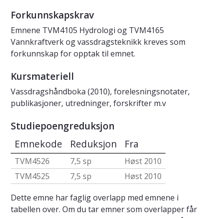
Forkunnskapskrav
Emnene TVM4105 Hydrologi og TVM4165
Vannkraftverk og vassdragsteknikk kreves som
forkunnskap for opptak til emnet.
Kursmateriell
Vassdragshåndboka (2010), forelesningsnotater,
publikasjoner, utredninger, forskrifter m.v
Studiepoengreduksjon
Emnekode
Reduksjon
Fra
TVM4526
7,5 sp
Høst 2010
TVM4525
7,5 sp
Høst 2010
Dette emne har faglig overlapp med emnene i
tabellen over. Om du tar emner som overlapper får