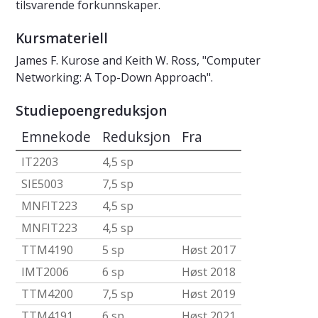
tilsvarende forkunnskaper.
Kursmateriell
James F. Kurose and Keith W. Ross, "Computer
Networking: A Top-Down Approach".
Studiepoengreduksjon
Emnekode
Reduksjon
Fra
IT2203
4,5 sp
SIE5003
7,5 sp
MNFIT223
4,5 sp
MNFIT223
4,5 sp
TTM4190
5 sp
Høst 2017
IMT2006
6 sp
Høst 2018
TTM4200
7,5 sp
Høst 2019
TTM4191
6 sp
Høst 2021