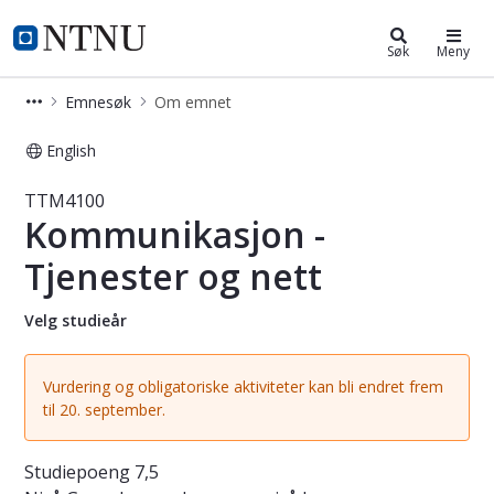
Studier
NTNU Hjemmeside
Søk
Meny
Emnesøk
Om emnet
English
Emne - Kommunikasjon - Tjenester 
TTM4100
Kommunikasjon -
Tjenester og nett
Velg studieår
Vurdering og obligatoriske aktiviteter kan bli endret frem
til 20. september.
Studiepoeng
7,5