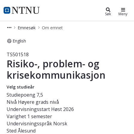
Studier
NTNU Hjemmeside
Søk
Meny
Emnesøk
Om emnet
English
Emne - Risiko-, problem- og krisek
TS501518
Risiko-, problem- og
krisekommunikasjon
Velg studieår
Studiepoeng
7,5
Nivå
Høyere grads nivå
Undervisningsstart
Høst 2026
Varighet
1 semester
Undervisningsspråk
Norsk
Sted
Ålesund