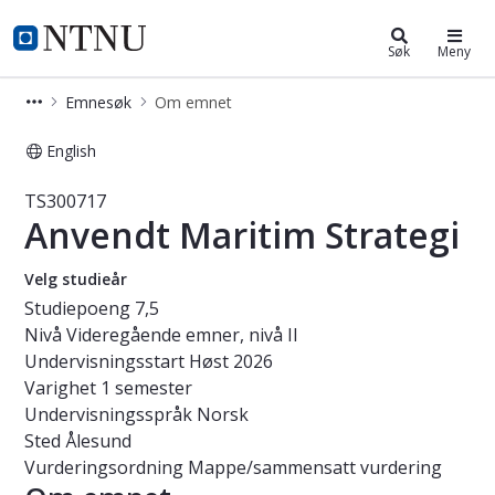
Studier
NTNU Hjemmeside
Søk
Meny
Emnesøk
Om emnet
English
Emne - Anvendt Maritim Strategi - 
TS300717
Anvendt Maritim Strategi
Velg studieår
Studiepoeng
7,5
Nivå
Videregående emner, nivå II
Undervisningsstart
Høst 2026
Varighet
1 semester
Undervisningsspråk
Norsk
Sted
Ålesund
Vurderingsordning
Mappe/sammensatt vurdering