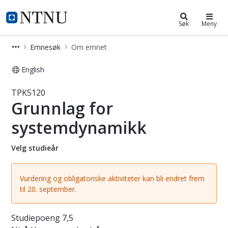
Studier
NTNU Hjemmeside
Søk
Meny
Emnesøk
Om emnet
English
Emne - Grunnlag for systemdynami
TPK5120
Grunnlag for
systemdynamikk
Velg studieår
Vurdering og obligatoriske aktiviteter kan bli endret frem
til 20. september.
Studiepoeng
7,5