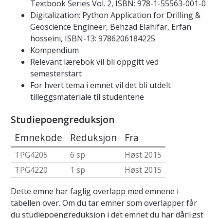
Textbook Series Vol. 2, ISBN: 978-1-55563-001-0
Digitalization: Python Application for Drilling &
Geoscience Engineer, Behzad Elahifar, Erfan
hosseini, ISBN-13: 9786206184225
Kompendium
Relevant lærebok vil bli oppgitt ved
semesterstart
For hvert tema i emnet vil det bli utdelt
tilleggsmateriale til studentene
Studiepoengreduksjon
Emnekode
Reduksjon
Fra
TPG4205
6 sp
Høst 2015
TPG4220
1 sp
Høst 2015
Dette emne har faglig overlapp med emnene i
tabellen over. Om du tar emner som overlapper får
du studiepoengreduksjon i det emnet du har dårligst