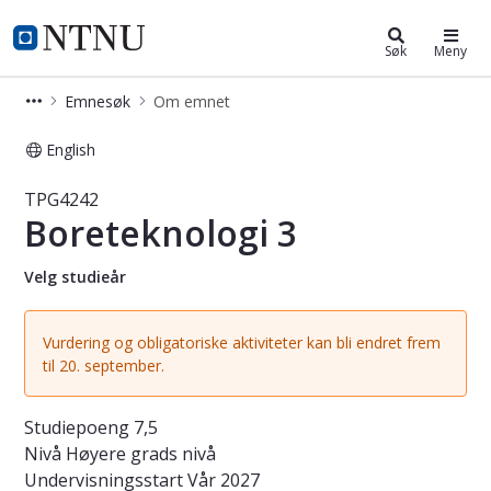
Studier
NTNU Hjemmeside
Søk
Meny
Emnesøk
Om emnet
English
Emne - Boreteknologi 3 - TPG4242
TPG4242
Boreteknologi 3
Velg studieår
Vurdering og obligatoriske aktiviteter kan bli endret frem
til 20. september.
Studiepoeng
7,5
Nivå
Høyere grads nivå
Undervisningsstart
Vår 2027