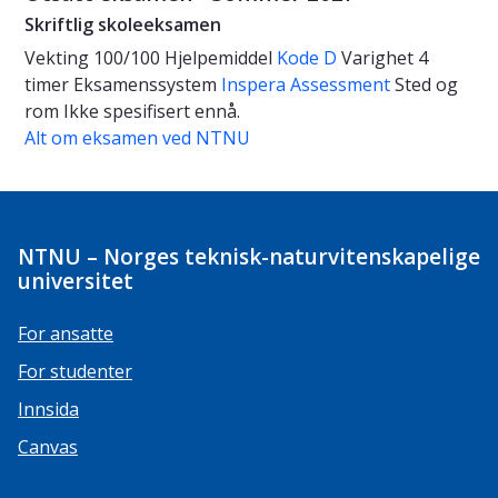
Skriftlig skoleeksamen
Vekting
100/100
Hjelpemiddel
Kode D
Varighet
4
timer
Eksamenssystem
Inspera Assessment
Sted og
rom
Ikke spesifisert ennå.
Alt om eksamen ved NTNU
NTNU – Norges teknisk-naturvitenskapelige
universitet
For ansatte
For studenter
Innsida
Canvas