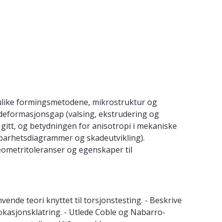
 ulike formingsmetodene, mikrostruktur og
 deformasjonsgap (valsing, ekstrudering og
r gitt, og betydningen for anisotropi i mekaniske
mbarhetsdiagrammer og skadeutvikling).
geometritoleranser og egenskaper til
ende teori knyttet til torsjonstesting. - Beskrive
okasjonsklatring. - Utlede Coble og Nabarro-