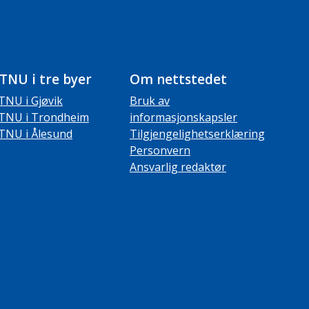
TNU i tre byer
Om nettstedet
TNU i Gjøvik
Bruk av
TNU i Trondheim
informasjonskapsler
TNU i Ålesund
Tilgjengelighetserklæring
Personvern
Ansvarlig redaktør