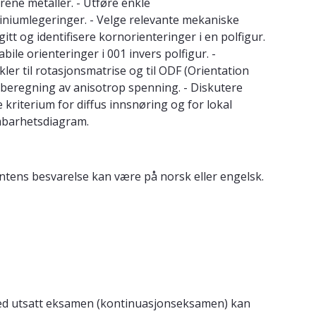
rene metaller. - Utføre enkle
iniumlegeringer. - Velge relevante mekaniske
tt og identifisere kornorienteringer i en polfigur.
le orienteringer i 001 invers polfigur. -
ler til rotasjonsmatrise og til ODF (Orientation
g beregning av anisotrop spenning. - Diskutere
e kriterium for diffus innsnøring og for lokal
rmbarhetsdiagram.
tens besvarelse kan være på norsk eller engelsk.
 Ved utsatt eksamen (kontinuasjonseksamen) kan