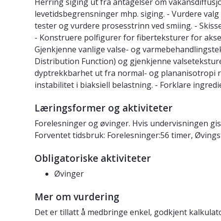
Herring siging ut fra antagelser om vakansdiffusjo
levetidsbegrensninger mhp. siging. - Vurdere val
tester og vurdere prosesstrinn ved smiing. - Skisse
- Konstruere polfigurer for fiberteksturer for aks
Gjenkjenne vanlige valse- og varmebehandlingstekst
Distribution Function) og gjenkjenne valsetekstur
dyptrekkbarhet ut fra normal- og plananisotropi rela
instabilitet i biaksiell belastning. - Forklare in
Læringsformer og aktiviteter
Forelesninger og øvinger. Hvis undervisningen gi
Forventet tidsbruk: Forelesninger:56 timer, Øvings
Obligatoriske aktiviteter
Øvinger
Mer om vurdering
Det er tillatt å medbringe enkel, godkjent kalku