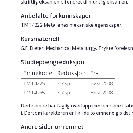
skriftlig eksamen bli endret til muntlig eksamen.
Anbefalte forkunnskaper
TMT4222 Metallenes mekaniske egenskaper.
Kursmateriell
G.E. Dieter: Mechanical Metallurgy. Trykte foreles
Studiepoengreduksjon
Emnekode
Reduksjon
Fra
TMT4225
3,7 sp
Høst 2008
TMT4265
3,7 sp
Høst 2008
Dette emne har faglig overlapp med emnene i tabe
i. Dersom karakteren er lik i de to emnene gis det 
Andre sider om emnet