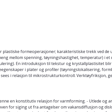
r plastiske formeoperasjoner; karakteristiske trekk ved de
nheng mellom spenning, tøyningshastighet, temperatur) i et
ring). En introduksjon til tekstur og krystallplastisitet bli
egenskaper i plater og profiler (tøyningslokalisering, for
 sees i relasjon til mikrostrukturkontroll. Verktøyfriksjon, 
enne en konstitutiv relasjon for varmforming. - Utlede og anv
ven for siging ut fra antagelser om vakansdiffusjon og disl