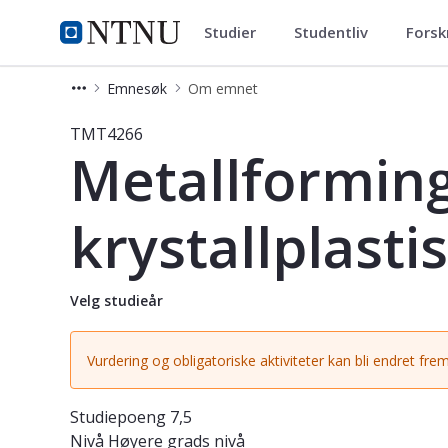
Studier
Studentliv
Forsk
Studier
NTNU Hjemmeside
Emnesøk
Om emnet
Emne - Metallforming - mikrostruktu
TMT4266
Metallforming
krystallplastis
Velg studieår
Vurdering og obligatoriske aktiviteter kan bli endret frem
Studiepoeng
7,5
Nivå
Høyere grads nivå