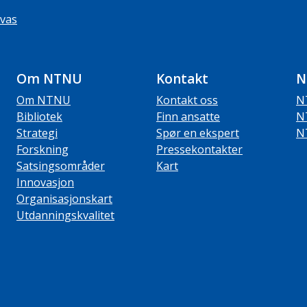
vas
Om NTNU
Kontakt
N
Om NTNU
Kontakt oss
N
Bibliotek
Finn ansatte
N
Strategi
Spør en ekspert
N
Forskning
Pressekontakter
Satsingsområder
Kart
Innovasjon
Organisasjonskart
Utdanningskvalitet
ube