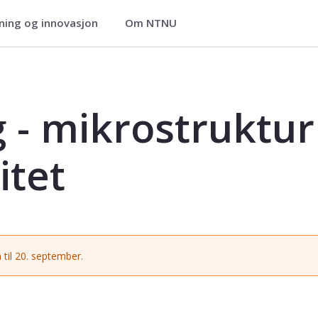
ning og innovasjon
Om NTNU
r og krystallplastisitet - TMT4266
 - mikrostruktur
itet
 til 20. september.