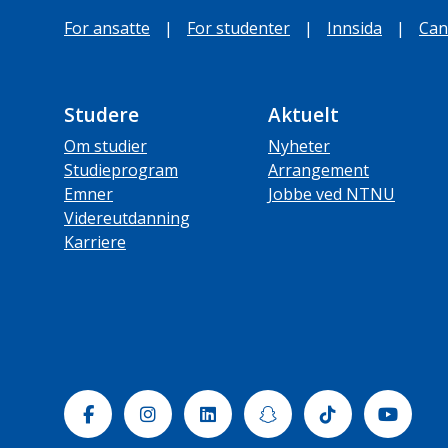
For ansatte
|
For studenter
|
Innsida
|
Can
Studere
Aktuelt
Om studier
Nyheter
Studieprogram
Arrangement
Emner
Jobbe ved NTNU
Videreutdanning
Karriere
Facebook
Instagram
Linkedin
Snapchat
Tiktok
Yout