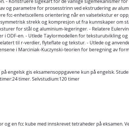
n. - Konstruere sigekart for de vanlige sigemekanismer for 
g av og parametre for prosesstrinn ved ekstrudering av alum
re fcc-enhetscellens orientering når en valsetekstur er oppgi
esymmetrisk strekk og kompresjon ut fra kunnskaper om stabi
urer for stål og aluminium-legeringer. - Relatere Eulervink
er i ODF-en. - Utlede Taylormodellen for teksturutvikling o
tert til r-verdier, flyteflate og tekstur. - Utlede og anvend
grediensene i Marciniak-Kuczynski-teorien for beregning av fo
s på engelsk gis eksamensoppgavene kun på engelsk. Studen
timer:24 timer. Selvstudium:120 timer
lator og en fcc kube med innskrevet tetraheder på eksamen.