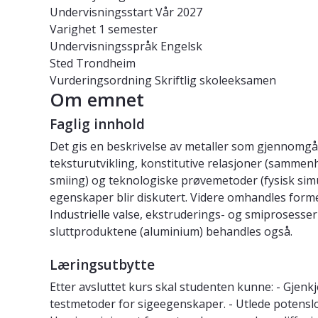
Undervisningsstart
Vår 2027
Varighet
1 semester
Undervisningsspråk
Engelsk
Sted
Trondheim
Vurderingsordning
Skriftlig skoleeksamen
Om emnet
Faglig innhold
Det gis en beskrivelse av metaller som gjennomgå
teksturutvikling, konstitutive relasjoner (samme
smiing) og teknologiske prøvemetoder (fysisk simule
egenskaper blir diskutert. Videre omhandles forme
Industrielle valse, ekstruderings- og smiprosesser
sluttproduktene (aluminium) behandles også.
Læringsutbytte
Etter avsluttet kurs skal studenten kunne: - Gjenkj
testmetoder for sigeegenskaper. - Utlede potenslo