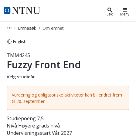
Studier
NTNU Hjemmeside
Søk
Meny
Emnesøk
Om emnet
English
Emne - Fuzzy Front End - TMM4245
TMM4245
Fuzzy Front End
Velg studieår
Vurdering og obligatoriske aktiviteter kan bli endret frem
til 20. september.
Studiepoeng
7,5
Nivå
Høyere grads nivå
Undervisningsstart
Vår 2027