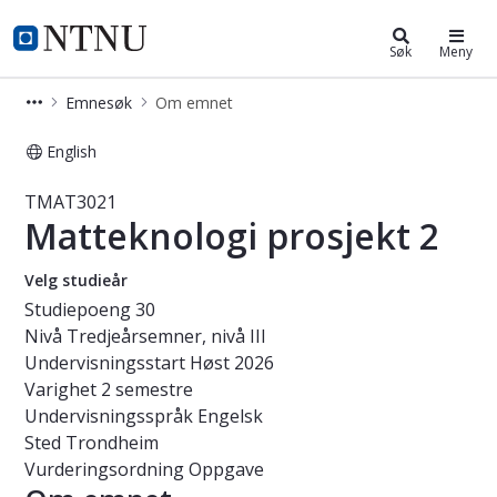
Studier
NTNU Hjemmeside
Søk
Meny
Emnesøk
Om emnet
English
Emne - Matteknologi prosjekt 2 - 
TMAT3021
Matteknologi prosjekt 2
Velg studieår
Studiepoeng
30
Nivå
Tredjeårsemner, nivå III
Undervisningsstart
Høst 2026
Varighet
2 semestre
Undervisningsspråk
Engelsk
Sted
Trondheim
Vurderingsordning
Oppgave