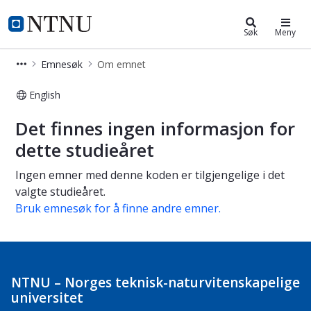
Studier
NTNU Hjemmeside
Søk
Meny
Emnesøk
Om emnet
English
Om emnet
Det finnes ingen informasjon for
dette studieåret
Ingen emner med denne koden er tilgjengelige i det
valgte studieåret.
Bruk emnesøk for å finne andre emner.
NTNU – Norges teknisk-naturvitenskapelige
universitet